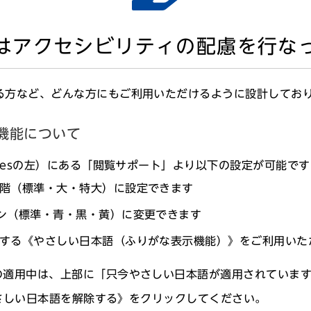
はアクセシビリティの配慮を行な
これまでの活動・研究
る方など、どんな方にもご利用いただけるように設計してお
展覧会
機能について
執筆活動
agesの左）にある「閲覧サポート」より以下の設定が可能で
階（標準・大・特大）に設定できます
ン（標準・青・黒・黄）に変更できます
その他
する《やさしい日本語（ふりがな表示機能）》をご利用いた
適用中は、上部に「只今やさしい日本語が適用されていま
さしい日本語を解除する》をクリックしてください。
スタッフ一覧へ