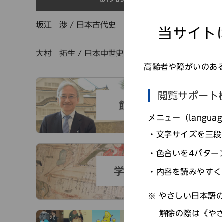
坂江 渉
/
日本古代史
当サイト
大村 拓生
/
日本中世史
高齢者や障がいのあ
閲覧サポート
メニュー（langu
文字サイズを三段
色合いを4パター
内容を読みやすく
やさしい日本語の
解除の際は《や