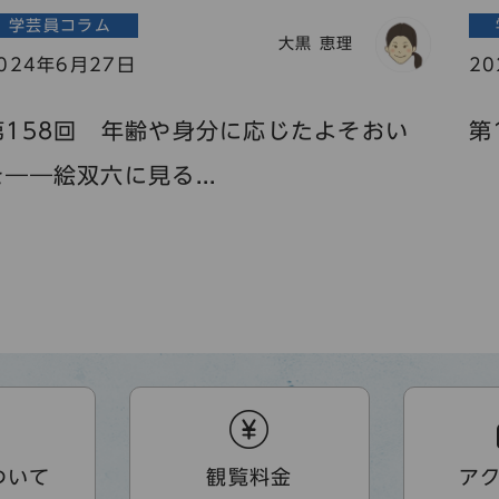
学芸員コラム
大黒 恵理
024年6月27日
2
第158回 年齢や身分に応じたよそおい
第
を――絵双六に見る...
ついて
観覧料金
ア