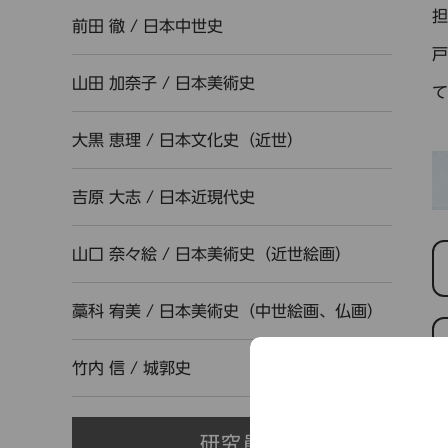
前田 徹
/
日本中世史
山田 加奈子
/
日本美術史
大黒 恵理
/
日本文化史（近世）
吉原 大志
/
日本近現代史
山口 奈々絵
/
日本美術史（近世絵画）
藁科 宥美
/
日本美術史（中世絵画、仏画）
竹内 信
/
城郭史
研究員