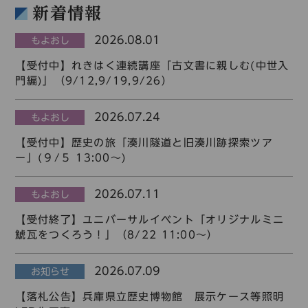
コレクション
新着情報
標準
青
黒
黄
読む・調べる
2026.08.01
もよおし
新着情報
【受付中】れきはく連続講座「古文書に親しむ(中世入
languages
門編)」（9/12,9/19,9/26）
お問い合わせ
日本語
English
中文簡体
한국어
2026.07.24
もよおし
【受付中】歴史の旅「湊川隧道と旧湊川跡探索ツア
ー」(９/５ 13:00～)
languages
2026.07.11
もよおし
日本語
English
中文簡体
한국어
【受付終了】ユニバーサルイベント「オリジナルミニ
鯱瓦をつくろう！」（8/22 11:00～）
2026.07.09
お知らせ
【落札公告】兵庫県立歴史博物館 展示ケース等照明