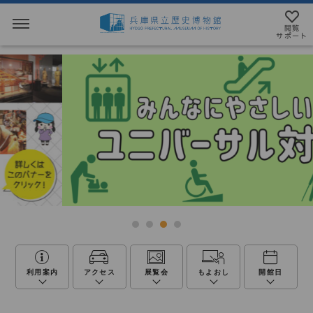
閲覧
サポート
閲覧サポート
やさしい日本語
MENU
テキストにルビを振ることができます
トップページ
音声読み上げについて
利用案内
アクセシビリテイについて
アクセス
文字サイズ設定
展示・展覧会
標準
大
特大
利用案内
アクセス
展覧会
もよおし
開館日
もよおし
カラー設定