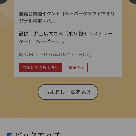
楽部
展覧会関連イベント「ペーパークラフトでオリ
れ
ジナル電車・バ...
ろ
は
講師／井上広大さん（乗り物イラストレー
講
ター） ペーパークラ...
ィギ
開催日： 2026年08月11日(火)
開催
展覧会関連もよおし
事前申込
れ
もよおし一覧を見る
ピックアップ