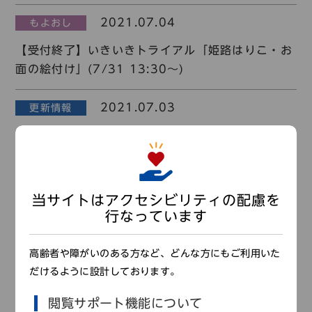
2021.07.04
もよおし
【受付終了】いきいきトライアル「姫路はりこ・お
面の絵付け」(7/31 13:30～)
2021.07.03
更新情報
ひょうご歴史研究室研究員のリレートークを更新し
ました。
2021.07.02
お知らせ
当サイトはアクセシビリティの配慮を
行なっています
特別企画展「広告と近代のくらし」展示解説動画③
を公開しました
高齢者や障がいのある方など、どんな方にもご利用いた
だけるように設計しております。
2021.07.01
更新情報
閲覧サポート機能について
館長ブログを更新しました。