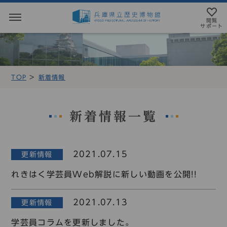
閲覧
サポート
閲覧サポート
やさしい日本語
TOP
新着情報
MENU
テキストにルビを振ることができます
トップページ
音声読み上げについて
新着情報一覧
利用案内
アクセシビリテイについて
2021.07.15
更新情報
アクセス
文字サイズ設定
れきはく学芸員Web解説に新しい動画を公開!!
展示・展覧会
標準
大
特大
2021.07.13
更新情報
もよおし
カラー設定
学芸員コラムを更新しました。