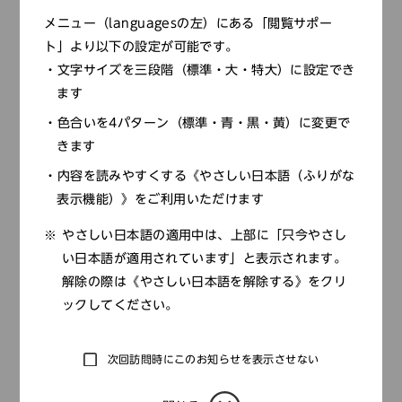
メニュー（languagesの左）にある「閲覧サポー
ト」より以下の設定が可能です。
文字サイズを三段階（標準・大・特大）に設定でき
◀
1
…
34
35
36
…
39
ます
色合いを4パターン（標準・青・黒・黄）に変更で
▶
きます
内容を読みやすくする《やさしい日本語（ふりがな
表示機能）》をご利用いただけます
カテゴリー
やさしい日本語の適用中は、上部に「只今やさし
全て
い日本語が適用されています」と表示されます。
解除の際は《やさしい日本語を解除する》をクリ
教員セミナー
ックしてください。
展覧会
緊急情報
次回訪問時にこのお知らせを表示させない
お知らせ