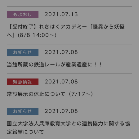
コレクション
2021.07.13
もよおし
標準
青
黒
黄
読む・調べる
【受付終了】れきはくアカデミー「怪異から妖怪
新着情報
へ」(8/8 14:00～)
languages
お問い合わせ
日本語
English
中文簡体
한국어
2021.07.08
お知らせ
当館所蔵の鉄道レールが産業遺産に！！
languages
2021.07.08
緊急情報
常設展示の休止について（7/17～）
日本語
English
中文簡体
한국어
2021.07.08
お知らせ
国立大学法人兵庫教育大学との連携協力に関する協
定締結について