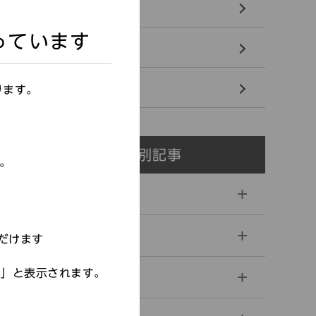
もよおし
っています
更新情報
イ
友の会
ります。
月別記事
す。
2026年
2025年
だけます
す」と表示されます。
2024年