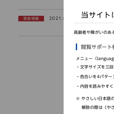
当サイト
2021.03.02
緊急情報
緊急事態宣言解
ルス感染症対策
高齢者や障がいのあ
閲覧サポート
メニュー（langu
文字サイズを三段
色合いを4パター
内容を読みやすく
やさしい日本語の
解除の際は《や