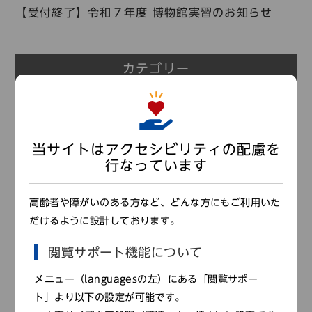
コレクション
【受付終了】令和７年度 博物館実習のお知らせ
標準
青
黒
黄
読む・調べる
新着情報
カテゴリー
languages
全て
お問い合わせ
日本語
English
中文簡体
한국어
教員セミナー
当サイトはアクセシビリティの配慮を
展覧会
行なっています
languages
緊急情報
高齢者や障がいのある方など、どんな方にもご利用いた
お知らせ
日本語
English
中文簡体
한국어
だけるように設計しております。
もよおし
閲覧サポート機能について
更新情報
メニュー（languagesの左）にある「閲覧サポー
友の会
ト」より以下の設定が可能です。