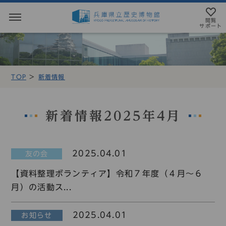
閲覧
サポート
閲覧サポート
やさしい日本語
TOP
新着情報
MENU
テキストにルビを振ることができます
トップページ
音声読み上げについて
新着情報2025年4月
利用案内
アクセシビリテイについて
2025.04.01
友の会
アクセス
文字サイズ設定
【資料整理ボランティア】令和７年度（４月～６
展示・展覧会
月）の活動ス...
標準
大
特大
もよおし
2025.04.01
お知らせ
カラー設定