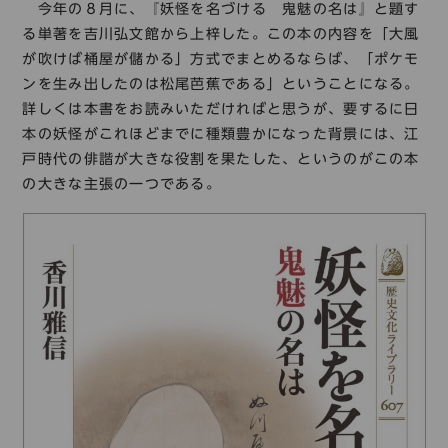
コレクション
今年の８月に、『妖怪を名づける 鬼魅の名は』と題す
る単著を吉川弘文館から上梓した。この本の内容を「大風
標準
青
黒
黄
読む・調べる
が吹けば桶屋が儲かる」方式でまとめるならば、「ポケモ
ンを生み出したのは松尾芭蕉である」ということになる。
新着情報
詳しくは本書をお読みいただければと思うが、要するに日
languages
本の妖怪がこれほどまでに種類豊かになった背景には、江
お問い合わせ
戸時代の俳諧が大きな役割を果たした、というのがこの本
日本語
English
中文簡体
한국어
の大きな主張の一つである。
languages
日本語
English
中文簡体
한국어