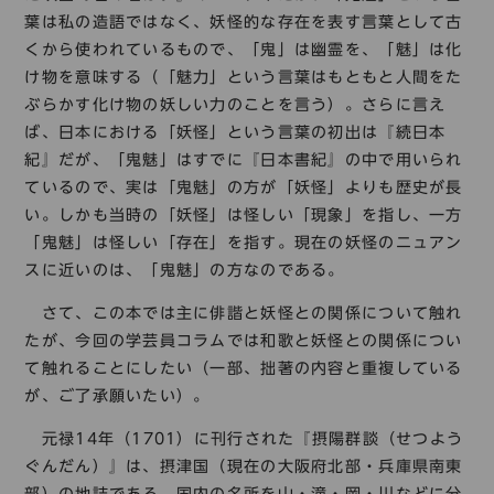
葉は私の造語ではなく、妖怪的な存在を表す言葉として古
くから使われているもので、「鬼」は幽霊を、「魅」は化
け物を意味する（「魅力」という言葉はもともと人間をた
ぶらかす化け物の妖しい力のことを言う）。さらに言え
ば、日本における「妖怪」という言葉の初出は『続日本
紀』だが、「鬼魅」はすでに『日本書紀』の中で用いられ
ているので、実は「鬼魅」の方が「妖怪」よりも歴史が長
い。しかも当時の「妖怪」は怪しい「現象」を指し、一方
「鬼魅」は怪しい「存在」を指す。現在の妖怪のニュアン
スに近いのは、「鬼魅」の方なのである。
さて、この本では主に俳諧と妖怪との関係について触れ
たが、今回の学芸員コラムでは和歌と妖怪との関係につい
て触れることにしたい（一部、拙著の内容と重複している
が、ご了承願いたい）。
元禄14年（1701）に刊行された『摂陽群談（せつよう
ぐんだん）』は、摂津国（現在の大阪府北部・兵庫県南東