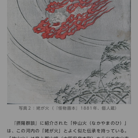
写真２：姥が火（『怪物画本』1881年、個人蔵）
『摂陽群談』に紹介された「仲山火（なかやまのひ）」
は、この河内の「姥が火」とよく似た伝承を持っている。