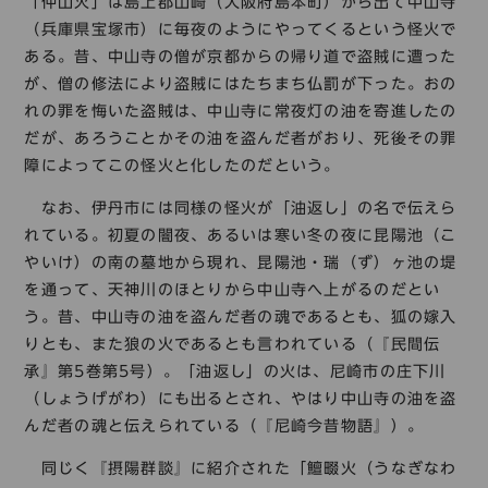
「仲山火」は島上郡山崎（大阪府島本町）から出て中山寺
（兵庫県宝塚市）に毎夜のようにやってくるという怪火で
ある。昔、中山寺の僧が京都からの帰り道で盗賊に遭った
が、僧の修法により盗賊にはたちまち仏罰が下った。おの
れの罪を悔いた盗賊は、中山寺に常夜灯の油を寄進したの
だが、あろうことかその油を盗んだ者がおり、死後その罪
障によってこの怪火と化したのだという。
なお、伊丹市には同様の怪火が「油返し」の名で伝えら
れている。初夏の闇夜、あるいは寒い冬の夜に昆陽池（こ
やいけ）の南の墓地から現れ、昆陽池・瑞（ず）ヶ池の堤
を通って、天神川のほとりから中山寺へ上がるのだとい
う。昔、中山寺の油を盗んだ者の魂であるとも、狐の嫁入
りとも、また狼の火であるとも言われている（『民間伝
承』第5巻第5号）。「油返し」の火は、尼崎市の庄下川
（しょうげがわ）にも出るとされ、やはり中山寺の油を盗
んだ者の魂と伝えられている（『尼崎今昔物語』）。
同じく『摂陽群談』に紹介された「鱣畷火（うなぎなわ