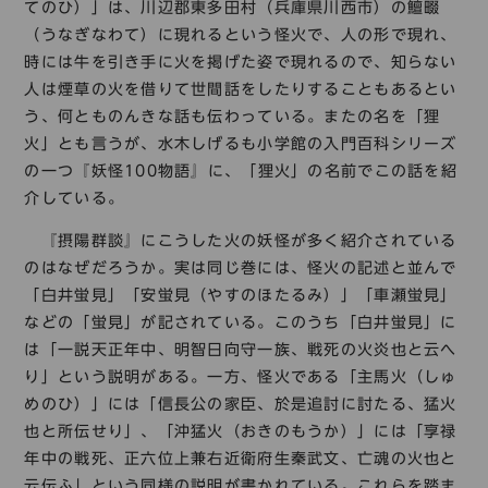
てのひ）」は、川辺郡東多田村（兵庫県川西市）の鱣畷
（うなぎなわて）に現れるという怪火で、人の形で現れ、
時には牛を引き手に火を掲げた姿で現れるので、知らない
人は煙草の火を借りて世間話をしたりすることもあるとい
う、何とものんきな話も伝わっている。またの名を「狸
火」とも言うが、水木しげるも小学館の入門百科シリーズ
の一つ『妖怪100物語』に、「狸火」の名前でこの話を紹
介している。
『摂陽群談』にこうした火の妖怪が多く紹介されている
のはなぜだろうか。実は同じ巻には、怪火の記述と並んで
「白井蛍見」「安蛍見（やすのほたるみ）」「車瀬蛍見」
などの「蛍見」が記されている。このうち「白井蛍見」に
は「一説天正年中、明智日向守一族、戦死の火炎也と云へ
り」という説明がある。一方、怪火である「主馬火（しゅ
めのひ）」には「信長公の家臣、於是追討に討たる、猛火
也と所伝せり」、「沖猛火（おきのもうか）」には「享禄
年中の戦死、正六位上兼右近衛府生秦武文、亡魂の火也と
云伝ふ」という同様の説明が書かれている。これらを踏ま