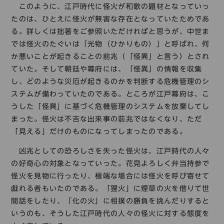
このように、江戸時代に怪火が和歌の題材となっていっ
たのは、ひとえに怪火が無害な存在となっていたためであ
る。詳しくは拙著をご参照いただければと思うが、中世ま
では怪火のたぐいは「光物（ひかりもの）」と呼ばれ、何
か悪いことが起きることの前兆（「怪異」と言う）とされ
ていた。そして朝廷や幕府には、「怪異」の情報を収集
し、どのような災厄が起きるのかを判断する危機管理のシ
ステムが備わっていたのである。ところが江戸幕府は、こ
うした「怪異」に基づく危機管理のシステムを放棄してし
まった。怪火は不吉な出来事の前兆ではなくなり、ただ
「見える」だけのものになってしまったのである。
凶兆としての恐ろしさを失った怪火は、江戸時代の人々
の好奇心の対象となっていった。花見よろしく弁当持参で
怪火を見物に行ったり、極端な場合には怪火を呼び寄せて
戯れる者もいたのである。「狸火」に煙草の火を借りて世
間話をしたり、「化の火」に相撲の勝負を挑んだりすると
いうのも、そうした江戸時代の人々の怪火に対する態度を