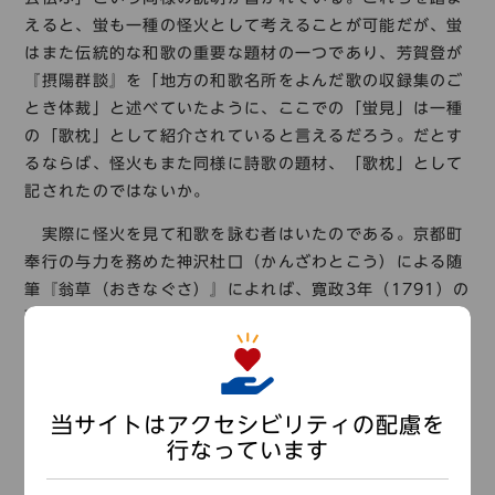
えると、蛍も一種の怪火として考えることが可能だが、蛍
はまた伝統的な和歌の重要な題材の一つであり、芳賀登が
『摂陽群談』を「地方の和歌名所をよんだ歌の収録集のご
とき体裁」と述べていたように、ここでの「蛍見」は一種
の「歌枕」として紹介されていると言えるだろう。だとす
るならば、怪火もまた同様に詩歌の題材、「歌枕」として
記されたのではないか。
実際に怪火を見て和歌を詠む者はいたのである。京都町
奉行の与力を務めた神沢杜口（かんざわとこう）による随
筆『翁草（おきなぐさ）』によれば、寛政3年（1791）の
夏、備中鴨方藩（岡山県南西部）の侍医であった西山拙斎
（せっさい）と歌人として知られた京都の伴蒿蹊（ばんこ
うけい）は、京都の田野にあらわれる怪火「六反火（ろく
たんび）」および「宗玄火（そうげんび）」を見て、次の
当サイトはアクセシビリティの配慮を
ような和歌を詠んでいる。
行なっています
数々にもゆる蛍のそれならで雨にもきえぬ光りあや