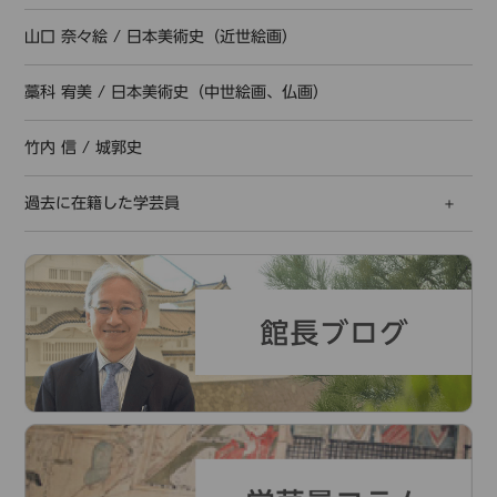
山口 奈々絵
/
日本美術史（近世絵画）
藁科 宥美
/
日本美術史（中世絵画、仏画）
竹内 信
/
城郭史
過去に在籍した学芸員