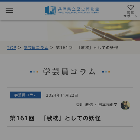
閲覧
サポート
閲覧サポート
やさしい日本語
TOP
学芸員コラム
第161回 「歌枕」としての妖怪
MENU
テキストにルビを振ることができます
トップページ
音声読み上げについて
学芸員コラム
利用案内
アクセシビリテイについて
学芸員コラム
2024年11月22日
アクセス
文字サイズ設定
香川 雅信
/
日本民俗学
展示・展覧会
標準
大
特大
第161回 「歌枕」としての妖怪
もよおし
カラー設定