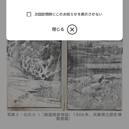
これ。
ばけの火と聞てあふみにくれはとりあやしかたゝの
次回訪問時にこのお知らせを表示させない
たがうき身とも
閉じる
写真３：化の火（『諸国周遊奇談』1806年、兵庫県立歴史博
物館蔵）