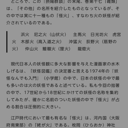
ところで、この『摂陽群談』の末尾、巻第十七「雑類」
は、「その他」の名所を紹介したものとなっているが、そ
の中では実に十一種もの「怪火」、すなわち火の妖怪が紹
介されているのである。
浜火 尼之火（山伏火） 主馬火 日光坊火 虎宮
火 木部火（高入道之火） 沖猛火 荻野火（扇野の
火） 仲山火 鱣畷火（狸火） 龍燈火
現代日本人の妖怪観に多大な影響を与えた漫画家の水木
しげるは、「妖怪図鑑」の決定番と言える1974年の『妖
怪なんでも入門』（小学館）の中で、日本の妖怪の中で最
も多いのは火の妖怪であると述べている。私も今回の拙著
の中で、17世紀から18世紀にかけての妖怪の名称を集約
してみたが、確かに名前のついた妖怪の中で「怪火」が占
める割合は圧倒的に大きい。
江戸時代において最も有名な「怪火」は、河内国（大阪
府南東部）の「姥が火」である。枚岡（ひらおか）神社