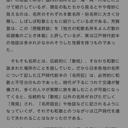
部）の地誌である。国内の名所を山・滝・岡・川などに分
けて紹介しているが、現在の私たちから見るとやや奇妙に
見えるのは、名所のそれぞれを歌名所・俗名所に大きく分
類し、しばしば和歌とともに紹介している点である。芳賀
登は、この『摂陽群談』を「地方の和歌名所をよんだ歌の
収録集のごとき体裁」と評しているが、実は江戸時代前半
の地誌は多かれ少なかれそうした性質を持つものであっ
た。
そもそも名所とは、伝統的に「歌枕」、すなわち和歌に
詠まれた場所のことを指していた。だから日本各地の名所
について記した江戸時代前半の「名所記」は、必然的に和
歌と不可分のものであった。時代が下るにつれて交通が整
備され、多くの人々が実際に旅を楽しむことが可能になっ
てくると、伝統的な「歌枕」以外の名所がおびただしく
「発見」され、「名所図会」や地誌などに記されるように
なっていくが、それでも和歌とのつながりは江戸時代を通
じて失われることはなかったのである。