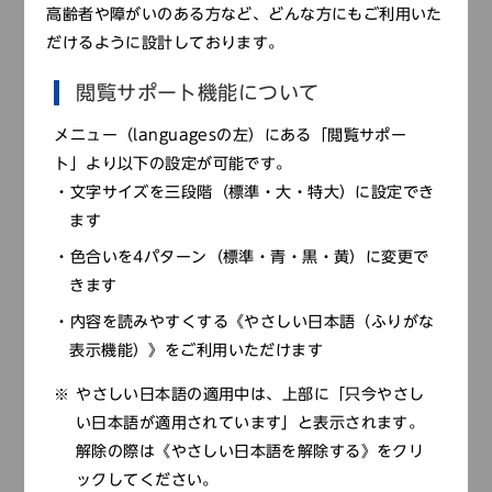
しき 拙斎
高齢者や障がいのある方など、どんな方にもご利用いた
だけるように設計しております。
降くもる雨に迷ひてもゆる火は松のともしにまがひ
しもせず 蒿蹊
閲覧サポート機能について
おそりなきますらたけ雄の心かも鬼火の光いかづち
メニュー（languagesの左）にある「閲覧サポー
の雨 同
ト」より以下の設定が可能です。
文字サイズを三段階（標準・大・特大）に設定でき
文化3年（1806）刊の『諸国周遊奇談』には、近江国堅
ます
田村（滋賀県大津市）に伝わる「化（ばけ）の火」という
色合いを4パターン（標準・青・黒・黄）に変更で
怪火についてのエピソードが紹介されている。「化の火」
きます
は曇りの夜あるいは小雨の夜に現れる怪火で、どういうわ
けか相撲を取る人のような形をしており、力自慢の者がた
内容を読みやすくする《やさしい日本語（ふりがな
びたびこの「化の火」に勝負を仕掛けたが、かえってした
表示機能）》をご利用いただけます
たかに投げられてしまうことが多かったという。ここまで
やさしい日本語の適用中は、上部に「只今やさし
来ると、怖いのかなんなのかよくわからない。怪火と相撲
い日本語が適用されています」と表示されます。
を取ろうとする方もする方だ。
解除の際は《やさしい日本語を解除する》をクリ
そして、ある旅の僧がこの「化の火」を見て詠んだ歌が
ックしてください。