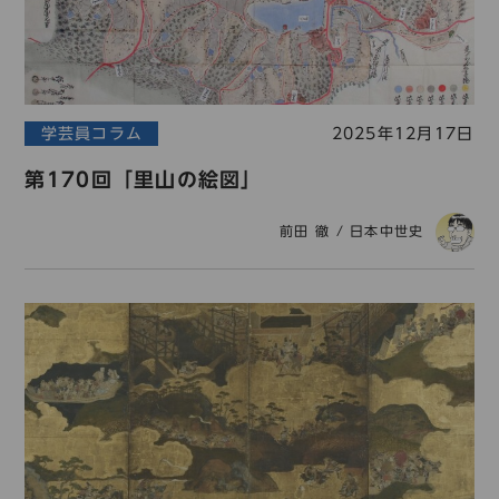
コレクション
標準
青
黒
黄
読む・調べる
新着情報
languages
学芸員コラム
2025年12月17日
お問い合わせ
第170回「里山の絵図」
日本語
English
中文簡体
한국어
前田 徹
/
日本中世史
languages
日本語
English
中文簡体
한국어