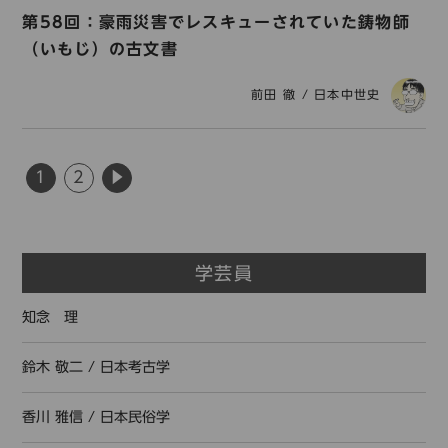
第58回：豪雨災害でレスキューされていた鋳物師
（いもじ）の古文書
前田 徹
/
日本中世史
1
2
▶
学芸員
知念 理
鈴木 敬二
/
日本考古学
香川 雅信
/
日本民俗学