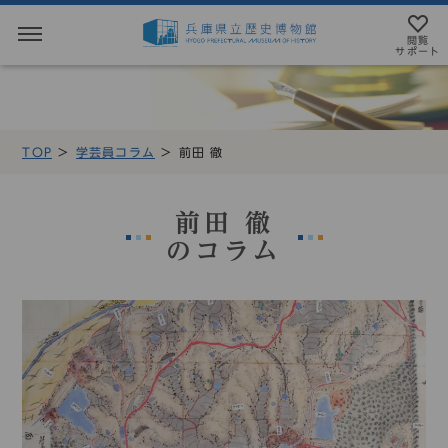
閲覧
サポート
閲覧サポート
やさしい日本語
TOP
学芸員コラム
前田 徹
MENU
テキストにルビを振ることができます
トップページ
前田 徹
音声読み上げについて
のコラム
利用案内
アクセシビリテイについて
アクセス
文字サイズ設定
展示・展覧会
標準
大
特大
もよおし
カラー設定