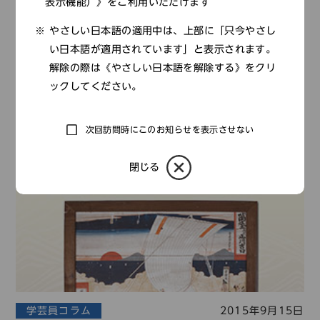
表示機能）》をご利用いただけます
第74回：播磨国鵤荘の水争い―荘園を歩く（その
やさしい日本語の適用中は、上部に「只今やさし
１）―
い日本語が適用されています」と表示されます。
解除の際は《やさしい日本語を解除する》をクリ
前田 徹
/
日本中世史
ックしてください。
次回訪問時にこのお知らせを表示させない
閉じる
学芸員コラム
2015年9月15日