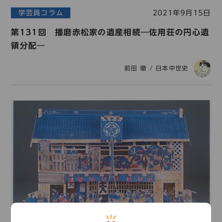
学芸員コラム
2021年9月15日
第131回 播磨赤松家の遺産相続―佐用荘の円心遺
領分配―
前田 徹
/
日本中世史