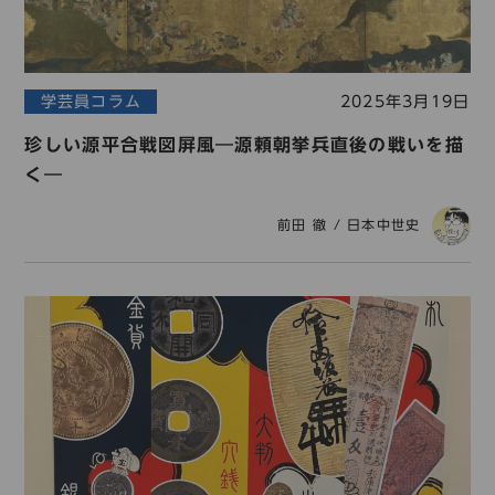
学芸員コラム
2025年3月19日
珍しい源平合戦図屏風―源頼朝挙兵直後の戦いを描
く―
前田 徹
/
日本中世史