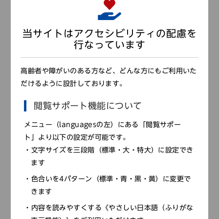
学芸員コラム
2020年8月18日
第122回志賀直哉『流行感冒』
当サイトはアクセシビリティの配慮を
行なっています
前田 徹
/
日本中世史
高齢者や障がいのある方など、どんな方にもご利用いた
だけるように設計しております。
閲覧サポート機能について
メニュー（languagesの左）にある「閲覧サポー
ト」より以下の設定が可能です。
文字サイズを三段階（標準・大・特大）に設定でき
ます
色合いを4パターン（標準・青・黒・黄）に変更で
きます
内容を読みやすくする《やさしい日本語（ふりがな
学芸員コラム
2016年5月15日