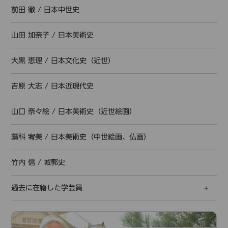
前田 徹
/
日本中世史
山田 加奈子
/
日本美術史
大黒 恵理
/
日本文化史（近世）
吉原 大志
/
日本近現代史
山口 奈々絵
/
日本美術史（近世絵画）
藁科 宥美
/
日本美術史（中世絵画、仏画）
竹内 信
/
城郭史
過去に在籍した学芸員