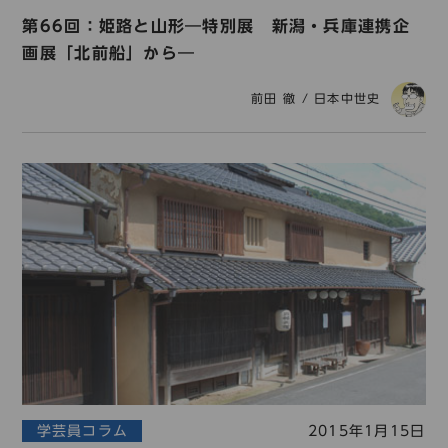
第66回：姫路と山形―特別展 新潟・兵庫連携企
画展「北前船」から―
前田 徹
/
日本中世史
学芸員コラム
2015年1月15日