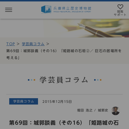
閲覧
サポート
閲覧サポート
やさしい日本語
TOP
学芸員コラム
MENU
第69回：城郭談義（その16）「姫路城の石垣②／ 巨石の居場所を
テキストにルビを振ることができます
考える」
トップページ
音声読み上げについて
利用案内
アクセシビリテイについて
学芸員コラム
アクセス
文字サイズ設定
学芸員コラム
2015年12月15日
展示・展覧会
標準
大
特大
堀田 浩之
/
城郭史
もよおし
第69回：城郭談義（その16）「姫路城の石
カラー設定