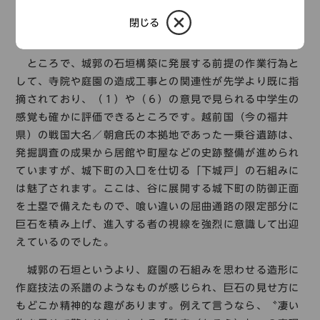
閉じる
「一乗谷遺跡（下城戸の石組み）」
ところで、城郭の石垣構築に発展する前提の作業行為と
して、寺院や庭園の造成工事との関連性が先学より既に指
摘されており、（１）や（６）の意見で見られる中学生の
感覚も確かに評価できるところです。越前国（今の福井
県）の戦国大名／朝倉氏の本拠地であった一乗谷遺跡は、
発掘調査の成果から居館や町屋などの史跡整備が進められ
ていますが、城下町の入口を仕切る「下城戸」の石組みに
は魅了されます。ここは、谷に展開する城下町の防御正面
を土塁で備えたもので、喰い違いの屈曲通路の限定部分に
巨石を積み上げ、進入する者の視線を強烈に意識して出迎
えているのでした。
城郭の石垣というより、庭園の石組みを思わせる造形に
作庭技法の系譜のようなものが感じられ、巨石の見せ方に
もどこか精神的な趣があります。例えて言うなら、〝凄い