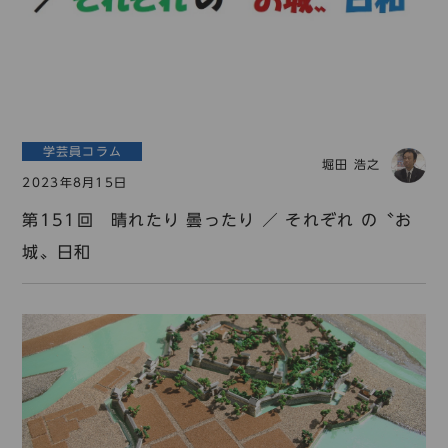
学芸員コラム
堀田 浩之
2023年8月15日
第151回 晴れたり 曇ったり ／ それぞれ の〝お
城〟日和