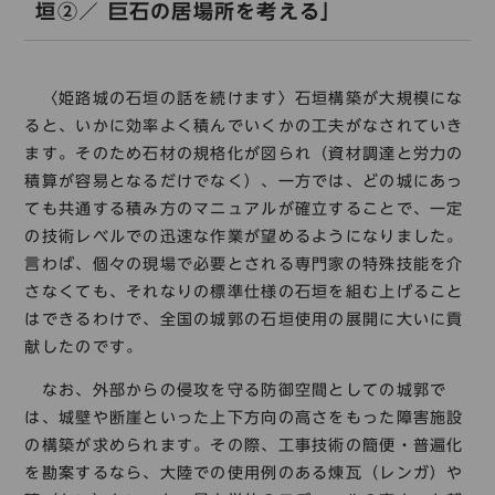
コレクション
垣②／ 巨石の居場所を考える」
標準
青
黒
黄
読む・調べる
〈姫路城の石垣の話を続けます〉石垣構築が大規模にな
新着情報
languages
ると、いかに効率よく積んでいくかの工夫がなされていき
ます。そのため石材の規格化が図られ（資材調達と労力の
お問い合わせ
積算が容易となるだけでなく）、一方では、どの城にあっ
日本語
English
中文簡体
한국어
ても共通する積み方のマニュアルが確立することで、一定
の技術レベルでの迅速な作業が望めるようになりました。
言わば、個々の現場で必要とされる専門家の特殊技能を介
languages
さなくても、それなりの標準仕様の石垣を組む上げること
はできるわけで、全国の城郭の石垣使用の展開に大いに貢
日本語
English
中文簡体
한국어
献したのです。
なお、外部からの侵攻を守る防御空間としての城郭で
は、城壁や断崖といった上下方向の高さをもった障害施設
の構築が求められます。その際、工事技術の簡便・普遍化
を勘案するなら、大陸での使用例のある煉瓦（レンガ）や