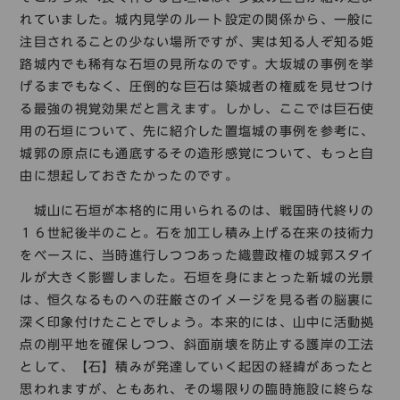
れていました。城内見学のルート設定の関係から、一般に
注目されることの少ない場所ですが、実は知る人ぞ知る姫
路城内でも稀有な石垣の見所なのです。大坂城の事例を挙
げるまでもなく、圧倒的な巨石は築城者の権威を見せつけ
る最強の視覚効果だと言えます。しかし、ここでは巨石使
用の石垣について、先に紹介した置塩城の事例を参考に、
城郭の原点にも通底するその造形感覚について、もっと自
由に想起しておきたかったのです。
城山に石垣が本格的に用いられるのは、戦国時代終りの
１６世紀後半のこと。石を加工し積み上げる在来の技術力
をベースに、当時進行しつつあった織豊政権の城郭スタイ
ルが大きく影響しました。石垣を身にまとった新城の光景
は、恒久なるものへの荘厳さのイメージを見る者の脳裏に
深く印象付けたことでしょう。本来的には、山中に活動拠
点の削平地を確保しつつ、斜面崩壊を防止する護岸の工法
として、【石】積みが発達していく起因の経緯があったと
思われますが、ともあれ、その場限りの臨時施設に終らな