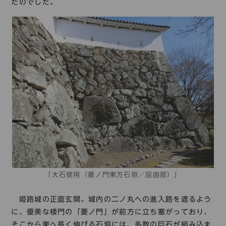
たのでした。
「大石使用（菱ノ門東方石垣／屈曲部）」
姫路城の正面玄関。城内の二ノ丸への進入路を遮るよう
に、優美な楼門の「菱ノ門」が前方に立ち塞がっており、
そこから東へ長く伸びる石垣には、多数の巨石が組み込ま