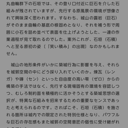
丸曲輪群下の石垣では、その登り口付近に巨石を介した石
組みが残されていますが、先行する原風景の環境が想像さ
れて興味深く思われます。すなわち、城山の露岩（巨石）
がそのまま曲輪の基底の根固めとなり、それを補う形で周
囲に小石を詰め並べて表面を仕上げようとした、一連の作
業過程が見て取れるのでした。案外これが、石垣（石積）
へと至る原初の姿〔「笑い積み」の出現〕なのかもしれま
せん。
城山の地形条件がいかに築城行為に影響を与え、それら
を城郭空間の中にどう採り入れていくのか。煉瓦（レン
ガ）や磚（セン）といった自由度の高い零（ゼロ）からの
構築の手法ではなく、先行する現場固有の環境を容認しつ
つ、むしろ制約面を積極的に活かそうとする築城思想の選
択が、特異な石組みを招来するための重要なセンスであっ
たと考えられるのです。さればこそ、石垣（石積）を施さ
れる箇所は城内での限定された特別仕様となり、パワフル
な巨石の存在感もまた城郭の空間意匠の個性に受け継がれ