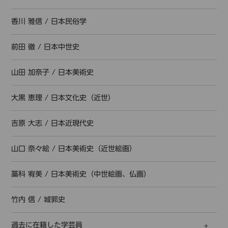
香川 雅信
/
日本民俗学
前田 徹
/
日本中世史
山田 加奈子
/
日本美術史
大黒 恵理
/
日本文化史（近世）
吉原 大志
/
日本近現代史
山口 奈々絵
/
日本美術史（近世絵画）
藁科 宥美
/
日本美術史（中世絵画、仏画）
竹内 信
/
城郭史
過去に在籍した学芸員