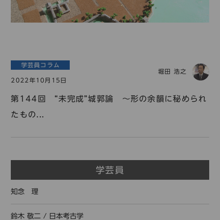
学芸員コラム
堀田 浩之
2022年10月15日
第144回 “未完成”城郭論 ～形の余韻に秘められ
たもの...
学芸員
知念 理
鈴木 敬二
/
日本考古学