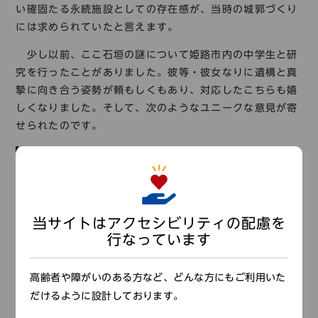
い確固たる永続施設としての存在感が、当時の城郭づくり
には求められていたと言えます。
少し以前、ここ石垣の謎について姫路市内の中学生と研
究を行ったことがありました。彼等・彼女なりに遺構と真
摯に向き合う姿勢が頼もしくもあり、対応したこちらも嬉
しくなりました。そして、次のようなユニークな意見が寄
せられたのです。
（１）石が抜かれないようにするため、大きな石を使
用した。
（２）大小の石が不規則に組み合わせて、容易に登れ
ない工夫とした。
当サイトはアクセシビリティの配慮を
行なっています
（３）長塀の下の石垣なので大きな石を多く使い、地
震に強い構造を期した。
高齢者や障がいのある方など、どんな方にもご利用いた
（４）大きな門の近くに使用して、城主の財力や偉大
だけるように設計しております。
さを見せつけた。