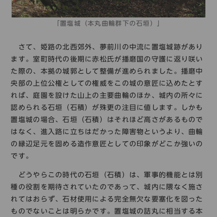
「置塩城（本丸曲輪群下の石垣）」
さて、姫路の北西郊外、夢前川の中流に置塩城跡があり
ます。室町時代の後期に赤松氏が播磨国の守護に返り咲い
た際の、本拠の城郭として整備が進められました。播磨中
央部の上位公権としての権威をこの城の意匠に込めたとす
れば、庭園を設けた山上の主要曲輪のほか、城内の所々に
認められる石垣（石積）が殊更の注目に値します。しかも
置塩城の場合、石垣（石積）はそれほど高さがあるもので
はなく、進入路に立ちはだかった障害物というより、曲輪
の縁辺足元を固める造作意匠としての印象がどこか強いの
です。
どうやらこの時代の石垣（石積）は、軍事的機能とは別
種の役割を期待されていたのであって、城内に隈なく施さ
れてはおらず、石材使用による完全無欠な要塞化を図った
ものでないことは明らかです。置塩城の詰丸に相当する本