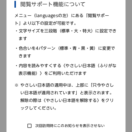
閲覧サポート機能について
（５）石垣構築技術が未熟なため、大きな石を並べて
小さな石を適当に埋めている。
メニュー（languagesの左）にある「閲覧サポー
ト」より以下の設定が可能です。
（６）京都のお寺のように“わび・さび”の趣を出し
文字サイズを三段階（標準・大・特大）に設定でき
た。
ます
（７）小さな石の上に大きな石を載せ、石垣の強度を
色合いを4パターン（標準・青・黒・黄）に変更で
高めている。
きます
内容を読みやすくする《やさしい日本語（ふりがな
表示機能）》をご利用いただけます
やさしい日本語の適用中は、上部に「只今やさし
い日本語が適用されています」と表示されます。
解除の際は《やさしい日本語を解除する》をクリ
ックしてください。
次回訪問時にこのお知らせを表示させない