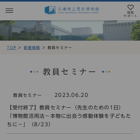
閲覧
サポート
閲覧サポート
やさしい日本語
TOP
新着情報
教員セミナー
MENU
テキストにルビを振ることができます
トップページ
音声読み上げについて
教員セミナー
利用案内
アクセシビリテイについて
2023.06.20
教員セミナー
アクセス
文字サイズ設定
【受付終了】教員セミナー（先生のための1日）
展示・展覧会
「博物館活用法－本物に出会う感動体験を子どもた
標準
大
特大
ちに－」（8/23）
もよおし
カラー設定