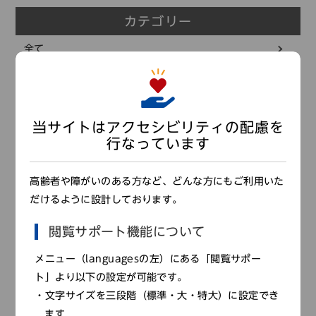
コレクション
カテゴリー
標準
青
黒
黄
読む・調べる
全て
新着情報
教員セミナー
languages
お問い合わせ
展覧会
日本語
English
中文簡体
한국어
当サイトはアクセシビリティの配慮を
緊急情報
行なっています
お知らせ
languages
高齢者や障がいのある方など、どんな方にもご利用いた
もよおし
だけるように設計しております。
更新情報
日本語
English
中文簡体
한국어
閲覧サポート機能について
友の会
メニュー（languagesの左）にある「閲覧サポー
ト」より以下の設定が可能です。
月別記事
文字サイズを三段階（標準・大・特大）に設定でき
2026年
ます