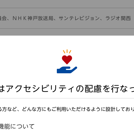
員会、ＮＨＫ神戸放送局、サンテレビジョン、ラジオ関西
、神姫バス株式会社
はアクセシビリティの配慮を行な
る方など、どんな方にもご利用いただけるように設計してお
れた磁器・東山焼（とうざ
機能について
かけての播磨の陶磁器を紹