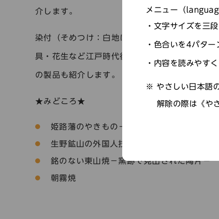
メニュー（langu
介します。
文字サイズを三段
染付（そめつけ：白地に青色の絵付けを行った
色合いを4パター
具・花生など江戸時代後期の磁器や、明治期に
内容を読みやすく
の製品も紹介します。
やさしい日本語の
★みどころ★
解除の際は《や
姫路藩のやきもの－東山焼－
生野鉱山の外国人技師に愛でられた東山焼
銘のない東山焼－窯跡で見出された陶片－
朝霧焼