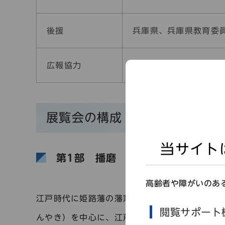
後援
兵庫県、兵庫県教育委
広報協力
山陽電気鉄道株式会社
展覧会の構成・みどころ
当サイト
第1部
播磨
高齢者や障がいのあ
江戸時代に姫路藩の藩窯（はんよう）で生産さ
閲覧サポート
んやき）を中心に、江戸時代後半から明治期に