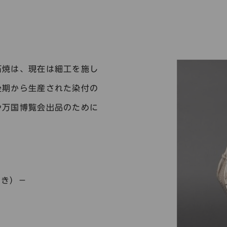
石焼は、現在は細工を施し
後期から生産された染付の
や万国博覧会出品のために
やき）－