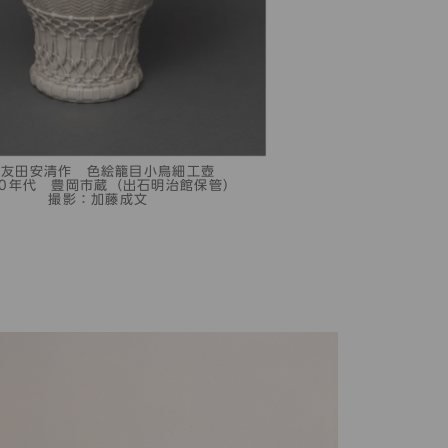
 友田安清作 色絵籠目小鳥細工壺
年代 豊岡市蔵（出石明治館保管）
撮影：加藤成文