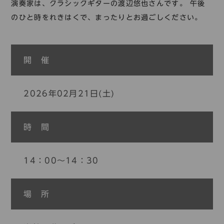
コレクション
演奏家は、クラシックギターの渡辺悠也さんです。 午後
のひと時をれきはくで、まったりとお過ごしください。
標準
青
黒
黄
読む・調べる
新着情報
languages
開 催
お問い合わせ
日本語
English
中文簡体
한국어
2026年02月21日(土)
languages
時 間
日本語
English
中文簡体
한국어
14：00～14：30
場 所