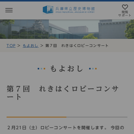
閲覧
サポート
閲覧サポート
やさしい日本語
TOP
もよおし
第７回 れきはくロビーコンサート
MENU
テキストにルビを振ることができます
トップページ
音声読み上げについて
もよおし
利用案内
アクセシビリテイについて
第７回 れきはくロビーコンサ
アクセス
文字サイズ設定
ート
展示・展覧会
標準
大
特大
もよおし
２月21日（土）ロビーコンサートを開催します。 今回の
カラー設定