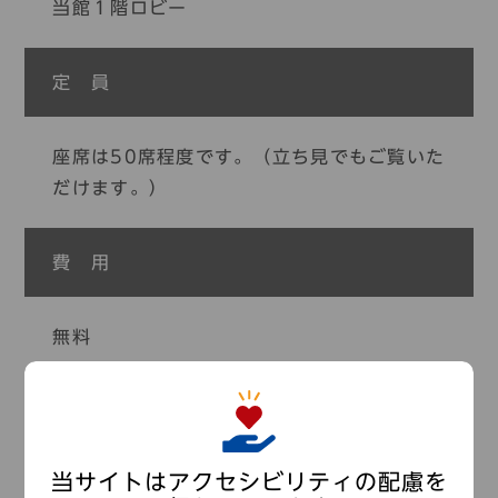
当館１階ロビー
定 員
座席は50席程度です。（立ち見でもご覧いた
だけます。）
費 用
無料
当サイトはアクセシビリティの配慮を