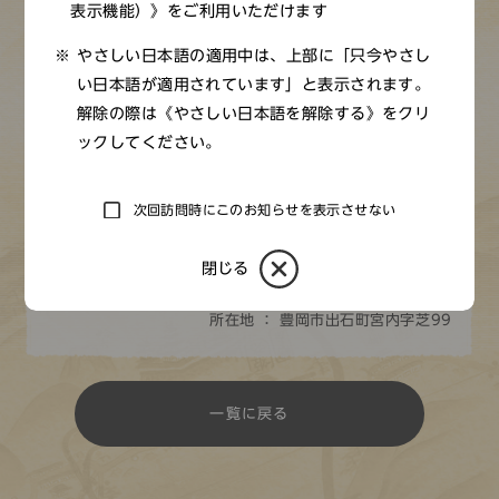
しやまえおおかみ）を祭神とする。天日槍は泥の海であっ
表示機能）》をご利用いただけます
た但馬を、大地を切り開いて水を日本海に流し､現在の肥沃
やさしい日本語の適用中は、上部に「只今やさし
な土地にしたという但馬開発の神とされ、神社では今でも
い日本語が適用されています」と表示されます。
土木工事完成の名残といわれる祭りが行われる。国光作の
解除の際は《やさしい日本語を解除する》をクリ
脇差（国指定重要文化財）や条里制の古地図などが残され
ックしてください。
ている。
次回訪問時にこのお知らせを表示させない
境内北東隅には禁足地があって現在でも一木一草といえど
も刈り取ることが許されず、「犯せば必ず祟りあり」と言
閉じる
われている。
所在地 ： 豊岡市出石町宮内字芝99
一覧に戻る