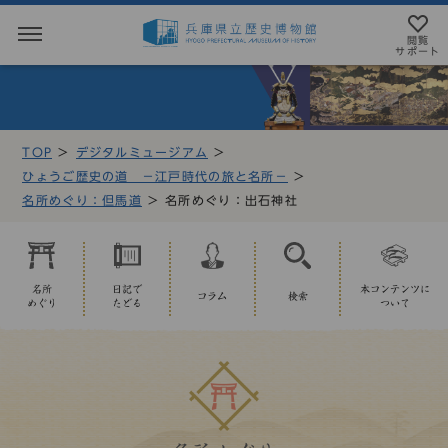
閲覧
サポート
閲覧サポート
やさしい日本語
TOP
デジタルミュージアム
MENU
ひょうご歴史の道 －江戸時代の旅と名所－
テキストにルビを振ることができます
名所めぐり：但馬道
名所めぐり：出石神社
トップページ
音声読み上げについて
利用案内
アクセシビリテイについて
名所
日記で
本コンテンツに
コラム
検索
めぐり
たどる
ついて
アクセス
文字サイズ設定
展示・展覧会
標準
大
特大
もよおし
カラー設定