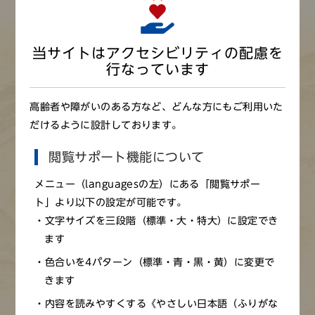
当サイトはアクセシビリティの配慮を
行なっています
出石神社 拝殿
高齢者や障がいのある方など、どんな方にもご利用いた
だけるように設計しております。
閲覧サポート機能について
メニュー（languagesの左）にある「閲覧サポー
※画像をクリックすると拡大画像が見られます（新しいウ
ト」より以下の設定が可能です。
ィンドウ）
文字サイズを三段階（標準・大・特大）に設定でき
ます
色合いを4パターン（標準・青・黒・黄）に変更で
出石神社は但馬一宮の神社で、「いっきゅうさん」の呼び
きます
名で親しまれている。朝鮮半島より但馬国に渡来したと伝
えられる天日槍（あめのひぼこ）と伊豆志八前大神（いず
内容を読みやすくする《やさしい日本語（ふりがな