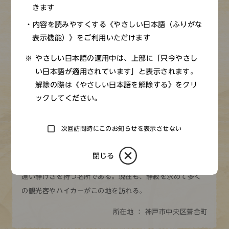
ィンドウ）
きます
内容を読みやすくする《やさしい日本語（ふりがな
布引の滝は、雌滝（めんだき）、鼓（つづみ）滝（鼓ガ
表示機能）》をご利用いただけます
滝）、夫婦（めおと）滝、雄（おん）滝の四つの滝の総称
やさしい日本語の適用中は、上部に「只今やさし
である。『摂津名所図会』に「岩面を流れ落つる事、白布
い日本語が適用されています」と表示されます。
を曝（さら）すに似たり」と記されているように、200ｍ
解除の際は《やさしい日本語を解除する》をクリ
ほどの間に連続して流れる様が白布のように見えるため、
ックしてください。
布引の滝と呼ばれるようになった。古くからの名所で、
『伊勢物語』『栄華（えいが）物語』など多くの文芸作品
次回訪問時にこのお知らせを表示させない
で紹介されている。1872（明治5）年にはこの滝を詠んだ
和歌36首を選び、歌碑が立てられた。
閉じる
新神戸駅から徒歩15分の場所にあるが、都会の喧騒とは程
遠い静けさを持つ名所である。現在も、静寂を求めて多く
の観光客やハイカーがこの地を訪れる。
所在地 ： 神戸市中央区葺合町