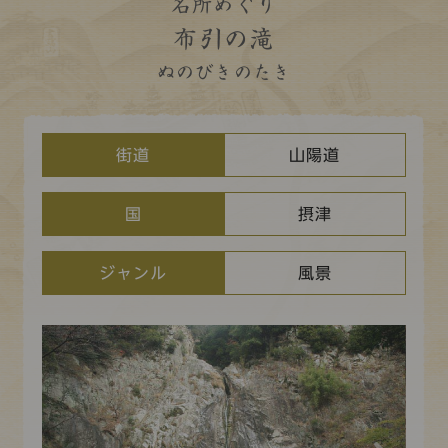
コレクション
名所めぐり
布引の滝
標準
青
黒
黄
読む・調べる
ぬのびきのたき
新着情報
languages
お問い合わせ
街道
山陽道
日本語
English
中文簡体
한국어
国
摂津
languages
ジャンル
風景
日本語
English
中文簡体
한국어