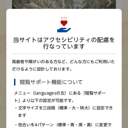
当サイトはアクセシビリティの配慮を
布引の滝 雄滝
行なっています
高齢者や障がいのある方など、どんな方にもご利用いた
だけるように設計しております。
閲覧サポート機能について
メニュー（languagesの左）にある「閲覧サポー
ト」より以下の設定が可能です。
文字サイズを三段階（標準・大・特大）に設定でき
ます
※画像をクリックすると拡大画像が見られます（新しいウ
色合いを4パターン（標準・青・黒・黄）に変更で