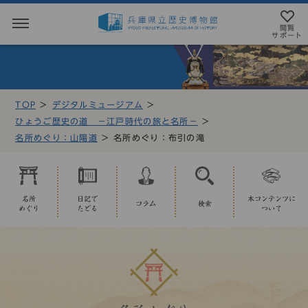
閲覧
サポート
閲覧サポート
やさしい日本語
TOP
デジタルミュージアム
MENU
ひょうご歴史の道 －江戸時代の旅と名所－
テキストにルビを振ることができます
名所めぐり：山陽道
名所めぐり：布引の滝
トップページ
音声読み上げについて
利用案内
アクセシビリテイについて
名所
日記で
本コンテンツに
コラム
検索
めぐり
たどる
ついて
アクセス
文字サイズ設定
展示・展覧会
標準
大
特大
もよおし
カラー設定