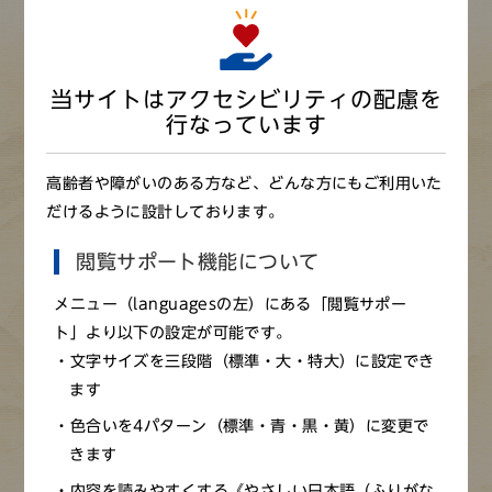
当サイトはアクセシビリティの配慮を
行なっています
絵島（西から）
高齢者や障がいのある方など、どんな方にもご利用いた
だけるように設計しております。
閲覧サポート機能について
メニュー（languagesの左）にある「閲覧サポー
ト」より以下の設定が可能です。
文字サイズを三段階（標準・大・特大）に設定でき
※画像をクリックすると拡大画像が見られます（新しいウ
ます
ィンドウ）
色合いを4パターン（標準・青・黒・黄）に変更で
きます
絵島は、淡路島の北東に浮かぶ島である。平清盛が大輪田
内容を読みやすくする《やさしい日本語（ふりがな