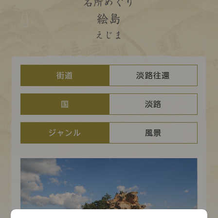
コレクション
名所めぐり
絵島
標準
青
黒
黄
読む・調べる
えじま
新着情報
languages
お問い合わせ
街道
淡路往還
日本語
English
中文簡体
한국어
国
淡路
languages
ジャンル
風景
日本語
English
中文簡体
한국어