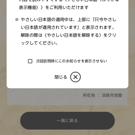
の泊を修築した時に、人柱にされようとした人たちを助
表示機能）》をご利用いただけます
け、自らが人柱になった松王丸の墓といわれる宝篋印塔
やさしい日本語の適用中は、上部に「只今やさし
（ほうきょういんとう）が建っている。古来より名勝とし
い日本語が適用されています」と表示されます。
て人々に親しまれており、月見の名所として『平家物語』
解除の際は《やさしい日本語を解除する》をクリ
に出てくるなど、風光明媚な場所として多くの文学にとり
ックしてください。
あげられている。
台地の表面は水酸化鉄が美しいしま模様を描く。港が整備
次回訪問時にこのお知らせを表示させない
されフェリーや高速艇のターミナルとなった現在、コンク
リートの岩壁に囲まれているが、その中にも昔の面影を残
閉じる
している。
所在地 ： 淡路市岩屋
一覧に戻る