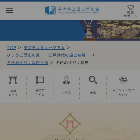
閲覧
サポート
閲覧サポート
やさしい日本語
TOP
デジタルミュージアム
MENU
ひょうご歴史の道 －江戸時代の旅と名所－
テキストにルビを振ることができます
名所めぐり：淡路往還
名所めぐり：絵島
トップページ
音声読み上げについて
利用案内
アクセシビリテイについて
名所
日記で
本コンテンツに
コラム
検索
めぐり
たどる
ついて
アクセス
文字サイズ設定
展示・展覧会
標準
大
特大
もよおし
カラー設定