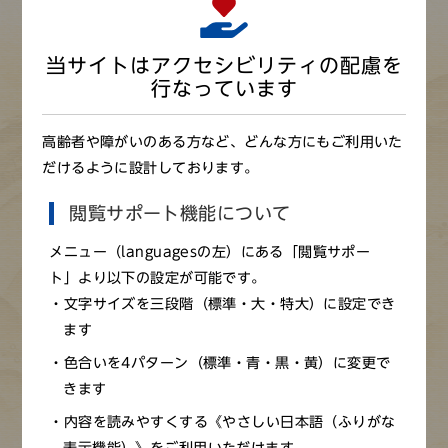
当サイトはアクセシビリティの配慮を
行なっています
高齢者や障がいのある方など、どんな方にもご利用いた
大日本物産図会（淡路国鯛ブリ網之図）
だけるように設計しております。
閲覧サポート機能について
メニュー（languagesの左）にある「閲覧サポー
ト」より以下の設定が可能です。
※画像をクリックすると拡大画像が見られます（新しいウ
文字サイズを三段階（標準・大・特大）に設定でき
ます
ィンドウ）
色合いを4パターン（標準・青・黒・黄）に変更で
きます
淡路の漁業は、『日本山海名産図会』で明石とともに鯛の
内容を読みやすくする《やさしい日本語（ふりがな
産地として紹介されている。また1877（明治10）年の