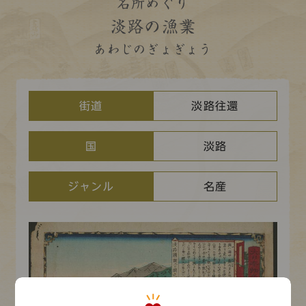
コレクション
名所めぐり
淡路の漁業
標準
青
黒
黄
読む・調べる
あわじのぎょぎょう
新着情報
languages
お問い合わせ
街道
淡路往還
日本語
English
中文簡体
한국어
国
淡路
languages
ジャンル
名産
日本語
English
中文簡体
한국어