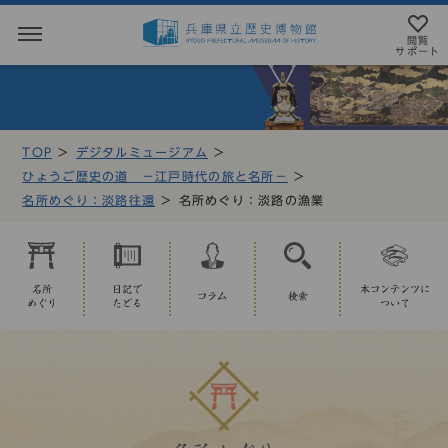
閲覧
サポート
閲覧サポート
やさしい日本語
TOP
デジタルミュージアム
MENU
ひょうご歴史の道 －江戸時代の旅と名所－
テキストにルビを振ることができます
名所めぐり：淡路往還
名所めぐり：淡路の漁業
トップページ
音声読み上げについて
利用案内
アクセシビリテイについて
名所
日記で
本コンテンツに
コラム
検索
めぐり
たどる
ついて
アクセス
文字サイズ設定
展示・展覧会
標準
大
特大
もよおし
カラー設定