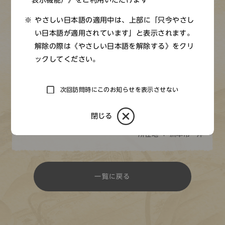
表示機能）》をご利用いただけます
『大日本物産図会』では、淡路の漁業が錦絵に描かれてい
る。江戸時代は魚が商品として出まわるようになったた
やさしい日本語の適用中は、上部に「只今やさし
め、大消費地である大坂を控えた瀬戸内海では漁法が大き
い日本語が適用されています」と表示されます。
く変化した。
解除の際は《やさしい日本語を解除する》をクリ
魚の味は釣り上げたものが最も美味であることは昔から知
ックしてください。
られているが、大量に水揚げすることができないため、江
戸時代からブリ網と呼ばれる一種の底引き網を使用するよ
次回訪問時にこのお知らせを表示させない
うになった。集団で操業して大量の魚を収穫するようにな
り、その様子がいくつかの資料で紹介されている。
閉じる
所在地 ： 洲本市 沖
一覧に戻る