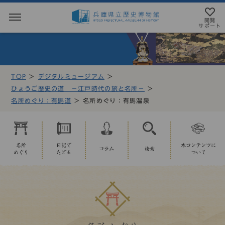
閲覧
サポート
閲覧サポート
やさしい日本語
TOP
デジタルミュージアム
MENU
ひょうご歴史の道 －江戸時代の旅と名所－
テキストにルビを振ることができます
名所めぐり：有馬道
名所めぐり：有馬温泉
トップページ
音声読み上げについて
利用案内
アクセシビリテイについて
名所
日記で
本コンテンツに
コラム
検索
めぐり
たどる
ついて
アクセス
文字サイズ設定
展示・展覧会
標準
大
特大
もよおし
カラー設定