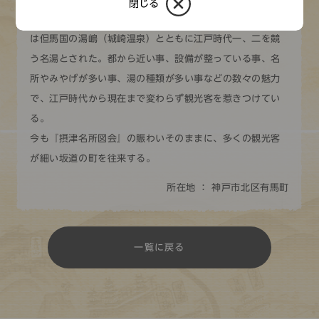
閉じる
した。よく温まるため「子宝の湯」として知られ、県内で
は但馬国の湯嶋（城崎温泉）とともに江戸時代一、二を競
う名湯とされた。都から近い事、設備が整っている事、名
所やみやげが多い事、湯の種類が多い事などの数々の魅力
で、江戸時代から現在まで変わらず観光客を惹きつけてい
る。
今も『摂津名所図会』の賑わいそのままに、多くの観光客
が細い坂道の町を往来する。
所在地 ： 神戸市北区有馬町
一覧に戻る