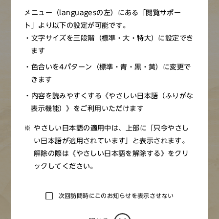
メニュー（languagesの左）にある「閲覧サポー
ト」より以下の設定が可能です。
※画像をクリックすると拡大画像が見られます（新しいウ
文字サイズを三段階（標準・大・特大）に設定でき
ィンドウ）
ます
色合いを4パターン（標準・青・黒・黄）に変更で
きます
有馬温泉の最古の記録は『日本書紀』で、631年9月に舒明
（じょめい）天皇が行幸して入浴したとある。その後衰微
内容を読みやすくする《やさしい日本語（ふりがな
表示機能）》をご利用いただけます
したが、行基が聖武（しょうむ）天皇の724（神亀元）年
に再興し、平安時代には白河法皇・後白河法皇も行幸され
やさしい日本語の適用中は、上部に「只今やさし
ている。承徳年間（1097～99）に山津波の被害を受ける
い日本語が適用されています」と表示されます。
が、1191（建久2）年に大和国吉野河上高原寺（かわかみ
解除の際は《やさしい日本語を解除する》をクリ
こうげんじ）の住職仁西（じんせい）上人が再修、薬師如
ックしてください。
来を守る十二神将になぞらえ12の坊舎を建てた。豊臣秀吉
はこの湯が気に入り、夫人を連れてたびたび訪れたとい
次回訪問時にこのお知らせを表示させない
う。江戸時代には貝原益軒（かいばらえきけん）が『有馬
湯山記（ありまとうざんき）』を記し、湯治場として繁栄