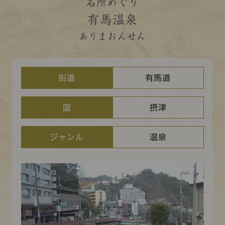
コレクション
名所めぐり
有馬温泉
標準
青
黒
黄
読む・調べる
ありまおんせん
新着情報
languages
お問い合わせ
街道
有馬道
日本語
English
中文簡体
한국어
国
摂津
languages
ジャンル
温泉
日本語
English
中文簡体
한국어