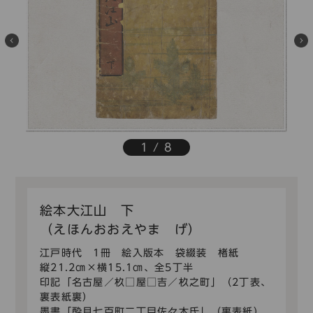
その絵画は、伊吹山系酒呑童子のなかでも最古の作
品であり、詞書筆者を近衛尚通・定法寺公助・青蓮院
尊鎮、絵画筆者を狩野元信と伝える「酒呑童子絵巻」
（三巻 サントリー美術館蔵）とよく類似し、この絵
巻の上巻から中巻前半部までと一致しています。
本作品におけるこれらの場面は、画面上方に内裏や
石清水八幡・住吉・熊野の社殿を、画面下方に千丈ケ
嶽や酒呑童子の城をかためて配置されており、画面の
上が聖性の高い場所、下が鬼の住む悪所という意識で
1
/
8
振りわけられ、構図がなされています。
残念ながら後半部分の描かれた左隻は失われていま
すが、もとの左隻には画面下方に酒呑童子の城におけ
る酒宴や鬼の対決、画面上方に一行の都への凱旋が描
絵本大江山 下
かれていたことでしょう。
（えほんおおえやま げ）
江戸時代 1冊 絵入版本 袋綴装 楮紙
縦21.2㎝×横15.1㎝、全5丁半
印記「名古屋／杦□屋□吉／杦之町」（2丁表、
裏表紙裏）
墨書「酔月七百町二丁目佐々木氏」（裏表紙）