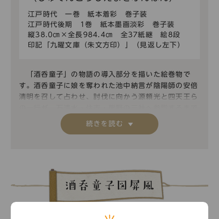
江戸時代 一巻 紙本着彩 巻子装
江戸時代後期 1巻 紙本墨画淡彩 巻子装
縦38.0㎝×全長984.4㎝ 全37紙継 絵8段
印記「九曜文庫（朱文方印）」（見返し左下）
「酒呑童子」の物語の導入部分を描いた絵巻物で
す。酒呑童子に娘を奪われた池中納言が陰陽師の安倍
清明を召して占わせ、討伐に向かう源頼光と四天王ら
の一行が、石清水・住吉・熊野の三社へ参詣するまで
を描いています。この資料は狩野派に伝わる絵手本
を、江戸時代後期に写した粉本だと思われます。
「酒呑童子」の導入部分を描いた絵巻物です。詞書
は付随しません。全８段からなる絵画場面の図様は、
伊吹山系酒呑童子のなかでも最古の作品であり、詞書
筆者を近衛尚通・定法寺公助・青蓮院尊鎮、絵画筆者
酒呑童子図屏風
を狩野元信と伝える「酒呑童子絵巻」（三巻 サント
リー美術館蔵）のうち上巻とよく類似します。
現状では以下の順に８段が描かれています。