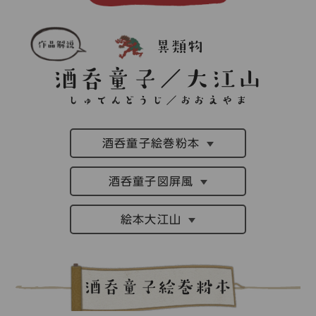
コレクション
標準
青
黒
黄
読む・調べる
異類物
新着情報
酒呑童子／大江山
languages
しゅてんどうじ／おおえやま
お問い合わせ
日本語
English
中文簡体
한국어
酒呑童子絵巻粉本
languages
酒呑童子図屏風
日本語
English
中文簡体
한국어
絵本大江山
酒呑童子絵巻粉本