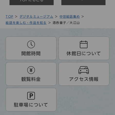
枠に縁取られたなかに「絵本大江山 下」と墨刷りさ
れた橙色の題箋が貼られています。
６丁裏は奥付となっており、絵師として「東都画
TOP
デジタルミュージアム
中世絵話集め
者 北尾政美」や書肆として「須原屋市兵衛」「永楽
絵話を楽しむ・作品を知る
酒呑童子／大江山
屋東四郎」が名を連ねています。
見返しは１丁表と貼り合わされており、裏表紙裏に
は「大日本国郡全図」と「書肆 尾州名古屋本町通七
丁目 永楽屋東四郎／江戸日本橋通本銀町二丁目 同
出店」の広告が印刷されています。また２丁表と裏表
開館時間
休館日について
紙裏には、貸本屋のものと思われる蔵書印「名古屋／
杦□屋□吉／杦之町」が一カ所ずつ押され、裏表紙に
は「酔月七百町二丁目佐々木氏」と墨書されており、
来歴が示唆されます。
また版心には「大江山 □（丁数）」と刻まれ、そ
観覧料金
アクセス情報
の丁数は本資料の１丁から５丁まで順に六から十まで
の漢数字が当てられています。開版当初には上下２冊
本ではなく全１１丁により合綴された１冊の本として
企画されていたのかもしれません。入江コレクション
駐車場について
には同じ板木による墨摺の版本で、上下巻の内容をあ
わせた「大江山」（縦２１．０㎝×横１４．５㎝、全