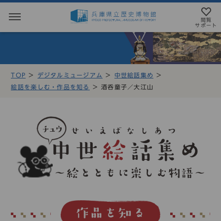
閲覧
サポート
閲覧サポート
やさしい日本語
TOP
デジタルミュージアム
中世絵話集め
MENU
絵話を楽しむ・作品を知る
酒呑童子／大江山
テキストにルビを振ることができます
トップページ
音声読み上げについて
利用案内
アクセシビリテイについて
アクセス
文字サイズ設定
展示・展覧会
標準
大
特大
もよおし
カラー設定