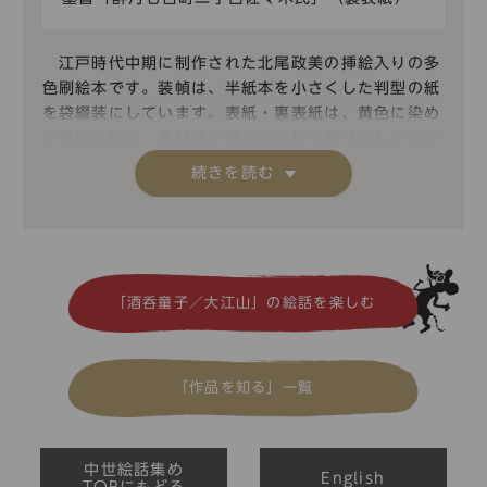
江戸時代中期に制作された北尾政美の挿絵入りの多
色刷絵本です。装幀は、半紙本を小さくした判型の紙
を袋綴装にしています。表紙・裏表紙は、黄色に染め
た厚手の紙に、黄緑色で霞に松の枝を摺り出していま
す。
館蔵「絵本大江山 下」は、本来は上下２冊セット
の下巻にあたるもので、製版の多色刷による絵本で
す。大江山に棲む酒呑童子と手下の鬼たちを、源頼光
や四天王、藤原保昌らが討伐するというストーリー
で、それを北尾政美による挿絵と森羅万象による文章
「酒呑童子／大江山」の絵話を楽しむ
によって簡略に表現しています。本資料は故・入江正
彦氏による児童文化の収集品（入江コレクション）の
うちの１冊です。
「作品を知る」一覧
装幀は、半紙本を一回り小さくした判型の紙を袋綴
装(ふくろとじそう)にしています。表紙および裏表紙
は、黄色に染めた厚手の紙に、黄緑色で霞に松の枝を
摺りだしたもので、表紙の左肩には外題として、二重
中世絵話集め
English
TOPにもどる