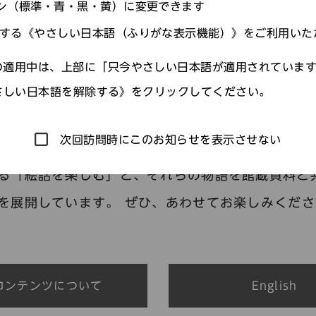
ン（標準・青・黒・黄）に変更できます
する《やさしい日本語（ふりがな表示機能）》をご利用いた
適用中は、上部に「只今やさしい日本語が適用されていま
絵話を楽しむ
作品を知
さしい日本語を解除する》をクリックしてください。
次回訪問時にこのお知らせを表示させない
家のネズミを案内役に、中世に作られた絵入り物語
る「絵話を楽しむ」と、それらの物語を館蔵資料と
を展開しています。 ぜひ、あわせてお楽しみくださ
コンテンツ
について
English