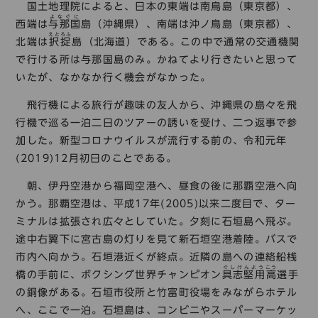
コレクション
国土地理院によると、日本の東端は南鳥島（東京都）、
よなぐに
西端は
与那国
島（沖縄県）、南端は沖ノ鳥島（東京都）、
標準
青
黒
黄
読む・調べる
えとろふ
北端は
択捉
島（北海道）である。この中で通常の交通機関
で行ける所は与那国島のみ。かねてより行きたいと思って
新着情報
いたが、なかなか行く機会がなかった。
languages
お問い合わせ
飛行機による旅行が趣味の友人から、沖縄県の島々を飛
日本語
English
中文簡体
한국어
行機で巡る一泊二日のツアーの誘いを受け、二つ返事で参
加した。新型コロナウイルスが流行する前の、令和元年
(2019)12月初日のことである。
languages
朝、伊丹空港から福岡空港へ、昼食の後に那覇空港へ向
かう。那覇空港は、平成17年(2005)以来二度目で、ター
日本語
English
中文簡体
한국어
ミナルは拡張され広々としていた。夕刻に石垣島へ飛ぶ。
途中右翼下に宮古島の灯りを見て新石垣空港着陸。バスで
市内へ向かう。石垣港近くが終点。近隣の島への連絡船桟
ぐしけんよう
こう
橋の手前に、ボクシング世界チャンピオン
具志堅用
高
選手
の銅像がある。石垣市役所と竹富町役場をみながらホテル
へ、ここで一泊。石垣島は、コンビニやスーパーマーケッ