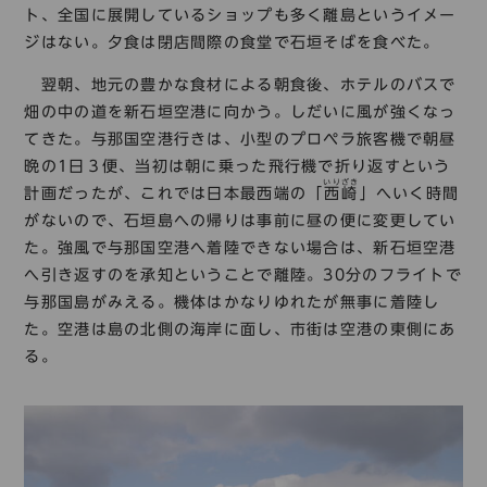
ト、全国に展開しているショップも多く離島というイメー
ジはない。夕食は閉店間際の食堂で石垣そばを食べた。
翌朝、地元の豊かな食材による朝食後、ホテルのバスで
畑の中の道を新石垣空港に向かう。しだいに風が強くなっ
てきた。与那国空港行きは、小型のプロペラ旅客機で朝昼
晩の1日３便、当初は朝に乗った飛行機で折り返すという
いりざき
計画だったが、これでは日本最西端の「
西崎
」へいく時間
がないので、石垣島への帰りは事前に昼の便に変更してい
た。強風で与那国空港へ着陸できない場合は、新石垣空港
へ引き返すのを承知ということで離陸。30分のフライトで
与那国島がみえる。機体はかなりゆれたが無事に着陸し
た。空港は島の北側の海岸に面し、市街は空港の東側にあ
る。