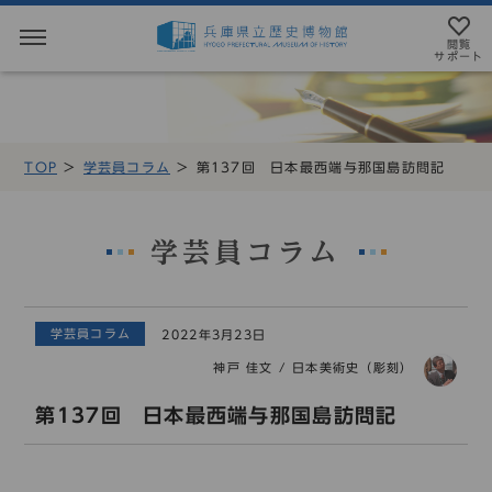
閲覧
サポート
閲覧サポート
やさしい日本語
TOP
学芸員コラム
第137回 日本最西端与那国島訪問記
MENU
テキストにルビを振ることができます
トップページ
音声読み上げについて
学芸員コラム
利用案内
アクセシビリテイについて
学芸員コラム
2022年3月23日
アクセス
文字サイズ設定
神戸 佳文
/
日本美術史（彫刻）
展示・展覧会
標準
大
特大
第137回 日本最西端与那国島訪問記
もよおし
カラー設定