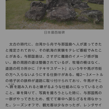
日本最西端碑
太古の時代に、台湾から舟で与那国島へ人が渡ってきた
と推定されており、その航海の実験をテレビ番組でみたこ
とがある。与那国島は、さすがに離島のイメージ感が強
い。島の周囲の道は整備されているが、牧場の柵はなく、
道路の何カ所かに「テキサスゲート」という牛や馬が市街
の方へ入らないようにする仕掛けがある。幅2～3メートル
の格子状の鉄枠が道路に取り付けられており、牛馬がそこ
ひづめ
へ
蹄
を踏み入れると嫌がるような仕組みになっているとの
こと。車を降りて、写真を撮ろうとした時に、与那国馬の
一群がやってきたため、慌てて車中へ戻らざるを得なかっ
た。シーズンオフで、観光客は少なかったが、レンタサイ