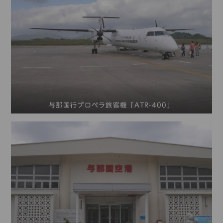
与那国行プロペラ旅客機「ATR-400」