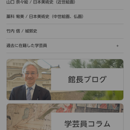
山口 奈々絵
/
日本美術史（近世絵画）
藁科 宥美
/
日本美術史（中世絵画、仏画）
竹内 信
/
城郭史
過去に在籍した学芸員