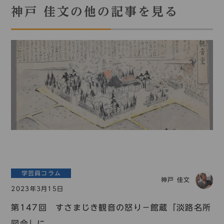
神戸 佳文の他の記事を見る
学芸員コラム
神戸 佳文
2023年3月15日
第147回 すさまじき観音の怒り－館蔵「淡路名所
図会」に...