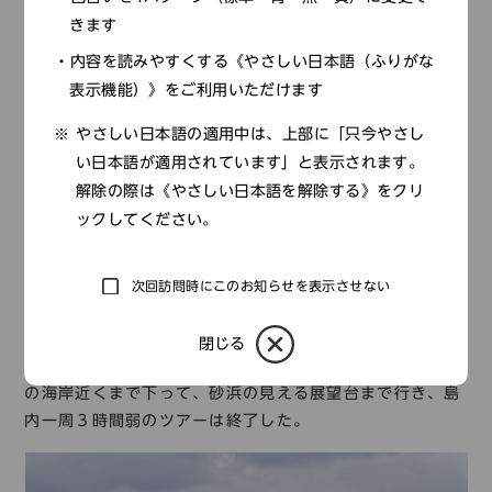
きます
内容を読みやすくする《やさしい日本語（ふりがな
表示機能）》をご利用いただけます
やさしい日本語の適用中は、上部に「只今やさし
い日本語が適用されています」と表示されます。
解除の際は《やさしい日本語を解除する》をクリ
ックしてください。
軍艦岩
次回訪問時にこのお知らせを表示させない
あがりざき
馬や牛が放牧されている「
東崎
」へ、西崎ほどではな
閉じる
いが、やはり強風の中、灯台へ向かう。その後、車で北側
の海岸近くまで下って、砂浜の見える展望台まで行き、島
内一周３時間弱のツアーは終了した。