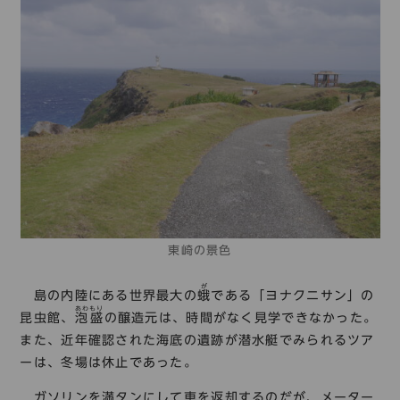
東崎の景色
が
島の内陸にある世界最大の
蛾
である「ヨナクニサン」の
あわもり
昆虫館、
泡盛
の醸造元は、時間がなく見学できなかった。
また、近年確認された海底の遺跡が潜水艇でみられるツア
ーは、冬場は休止であった。
ガソリンを満タンにして車を返却するのだが、メーター