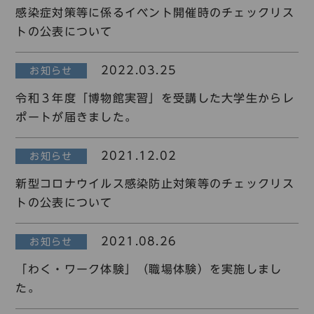
コレクション
感染症対策等に係るイベント開催時のチェックリス
トの公表について
標準
青
黒
黄
読む・調べる
新着情報
2022.03.25
お知らせ
languages
令和３年度「博物館実習」を受講した大学生からレ
お問い合わせ
ポートが届きました。
日本語
English
中文簡体
한국어
2021.12.02
お知らせ
languages
新型コロナウイルス感染防止対策等のチェックリス
トの公表について
日本語
English
中文簡体
한국어
2021.08.26
お知らせ
「わく・ワーク体験」（職場体験）を実施しまし
た。