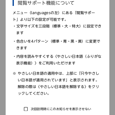
閲覧サポート機能について
2021.07.02
お知らせ
メニュー（languagesの左）にある「閲覧サポー
特別企画展「広告と近代のくらし」展示解説動画③
ト」より以下の設定が可能です。
を公開しました
文字サイズを三段階（標準・大・特大）に設定でき
ます
色合いを4パターン（標準・青・黒・黄）に変更で
きます
◀
1
…
7
8
9
10
▶
内容を読みやすくする《やさしい日本語（ふりがな
表示機能）》をご利用いただけます
やさしい日本語の適用中は、上部に「只今やさし
カテゴリー
い日本語が適用されています」と表示されます。
全て
解除の際は《やさしい日本語を解除する》をクリ
ックしてください。
教員セミナー
展覧会
次回訪問時にこのお知らせを表示させない
緊急情報