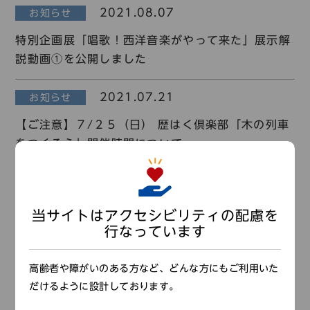
2021.08.07
お知らせ
特別企画展「唱歌！西洋音楽がやって来た」展示解
説動画①を公開しました
2021.07.21
お知らせ
【ご注意】７/２５（日） 歴はく倶楽部「木の列車
をつくろう」開催時間について
2021.07.08
お知らせ
当館所蔵の鉄道レールが産業遺産に！！
当サイトはアクセシビリティの配慮を
行なっています
2021.07.08
お知らせ
高齢者や障がいのある方など、どんな方にもご利用いた
国立大学法人兵庫教育大学との連携協力に関する協
だけるように設計しております。
定締結について