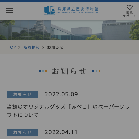
閲覧
サポート
閲覧サポート
やさしい日本語
TOP
新着情報
お知らせ
MENU
テキストにルビを振ることができます
トップページ
音声読み上げについて
お知らせ
利用案内
アクセシビリテイについて
2022.05.09
お知らせ
アクセス
文字サイズ設定
当館のオリジナルグッズ「赤べこ」のペーパークラ
展示・展覧会
フトについて
標準
大
特大
もよおし
2022.04.11
お知らせ
カラー設定