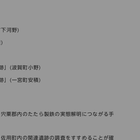
下河野)
)
」(波賀町小野)
」(一宮町安積)
旧宍粟郡内のたたら製鉄の実態解明につながる手
は佐用町内の関連遺跡の調査をすすめることが確