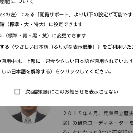
機能について
agesの左）にある「閲覧サポート」より以下の設定が可能で
階（標準・大・特大）に設定できます
研究員のブログ一
ン（標準・青・黒・黄）に変更できます
する《やさしい日本語（ふりがな表示機能）》をご利用いた
適用中は、上部に「只今やさしい日本語が適用されていま
さしい日本語を解除する》をクリックしてください。
ひょうご歴史研究室 研究コ
坂江 渉（さかえ わた
次回訪問時にこのお知らせを表示させない
専門分野／日本古代史
２０１５年４月、兵庫県立歴史
室」の研究コーディネーターを
ることになった3つの研究班の