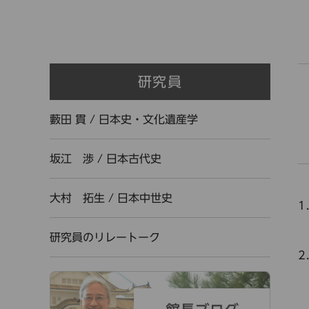
研究員
藪田 貫
/
日本史・文化遺産学
坂江 渉
/
日本古代史
大村 拓生
/
日本中世史
研究員のリレートーク