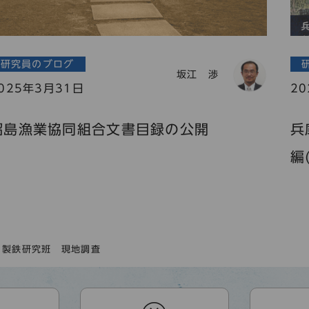
研究員のブログ
坂江 渉
025年3月31日
2
沼島漁業協同組合文書目録の公開
兵
編
・製鉄研究班 現地調査