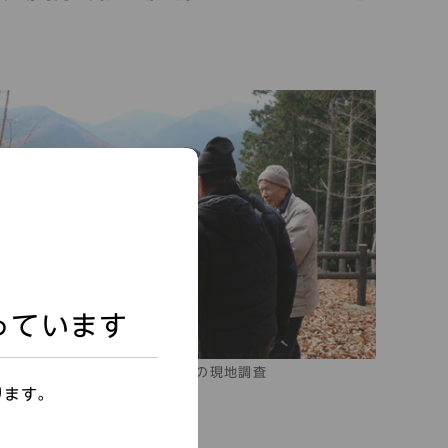
っています
安積山遺跡近くでの現地調査
ります。