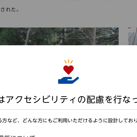
認された。
はアクセシビリティの配慮を行な
天児屋鉄山跡の周辺を現地調査
る方など、どんな方にもご利用いただけるように設計してお
（文責・坂江渉）