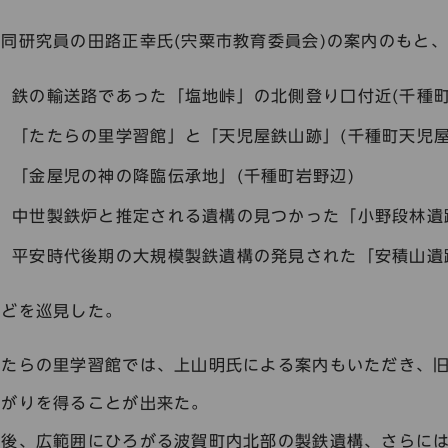
共同研究員の田路正幸氏(宍粟市教育委員会)の案内のもと、
鉄の輸送路であった「塩地峠」の北側登り口付近(千種町
「たたらの里学習館」と「天児屋鉄山跡」(千種町天児屋
「金屋児の神の降臨伝承地」(千種町岩野辺)
中世製鉄炉と推定される遺構の見つかった「小野段林遺跡
平安時代後期の大規模製鉄遺構の発見された「安積山遺跡
などを巡見した。
たたらの里学習館では、上山明氏による案内もいただき、
かがりを得ることが出来た。
今後、広範囲にひろがる波賀町内北部の製鉄遺構、さらに