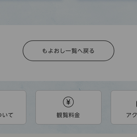
もよおし一覧へ戻る
」
ついて
観覧料金
ア