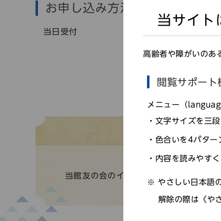
お申し込み方法
当サイト
当日受付
高齢者や障がいのあ
閲覧サポート
メニュー（langu
文字サイズを三段
色合いを4パター
内容を読みやすく
当館友の会のイベントボランティアによ
やさしい日本語の
解除の際は《や