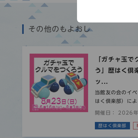
その他のもよおし
「ガチャ玉で
う」歴はく倶
ッ...
当館友の会のイベ
はく倶楽部）による
開催日： 2026年
歴はく倶楽部