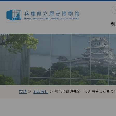
利
TOP
もよおし
歴はく倶楽部⑧「けん玉をつくろう