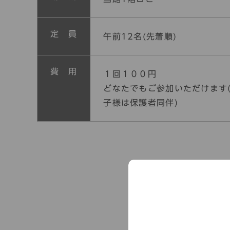
定 員
午前12名(先着順)
費 用
１回１００円
どなたでもご参加いただけます
子様は保護者同伴)