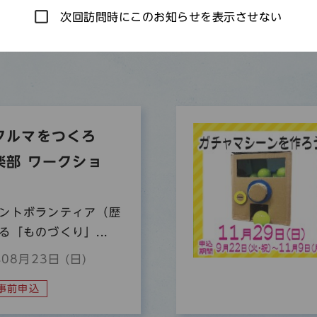
次回訪問時にこのお知らせを表示させない
クルマをつくろ
楽部 ワークショ
ントボランティア（歴
「ものづくり」...
08月23日 (日)
事前申込