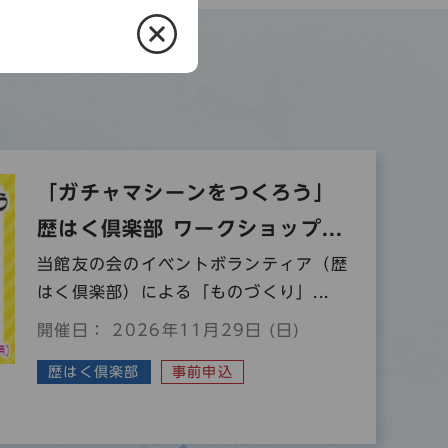
「ガチャマシーンをつくろう」
歴はく倶楽部 ワークショップ...
当館友の会のイベントボランティア（歴
はく倶楽部）による「ものづくり」...
開催日： 2026年11月29日 (日)
歴はく倶楽部
事前申込