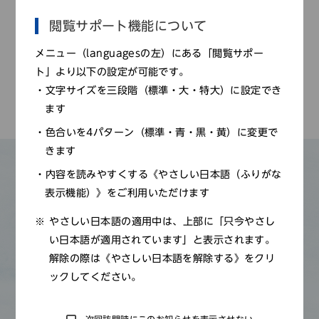
閲覧サポート機能について
お申し込み方法
メニュー（languagesの左）にある「閲覧サポー
当日受付
ト」より以下の設定が可能です。
文字サイズを三段階（標準・大・特大）に設定でき
ます
色合いを4パターン（標準・青・黒・黄）に変更で
きます
内容を読みやすくする《やさしい日本語（ふりがな
その他のもよおし
表示機能）》をご利用いただけます
やさしい日本語の適用中は、上部に「只今やさし
い日本語が適用されています」と表示されます。
解除の際は《やさしい日本語を解除する》をクリ
開催される予定の「もよおし」は現在ございま
ックしてください。
せん。