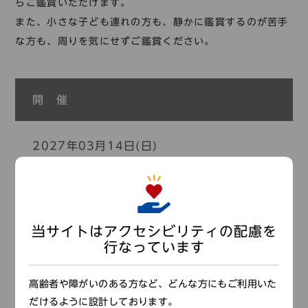
コレクション
らご鑑賞いただけます。
また、小さな子ども連れの方も、静かに鑑賞するのが苦手
標準
青
黒
黄
読む・調べる
な方も、周りを気にせずご鑑賞ください。
新着情報
languages
お問い合わせ
開 催
日本語
English
中文簡体
한국어
2027年03月14日(日)
languages
時 間
日本語
English
中文簡体
한국어
当サイトはアクセシビリティの配慮を
終日
行なっています
高齢者や障がいのある方など、どんな方にもご利用いた
だけるように設計しております。