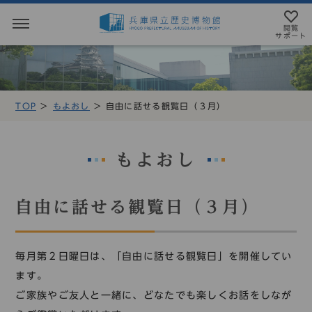
閲覧
サポート
閲覧サポート
やさしい日本語
TOP
もよおし
自由に話せる観覧日（３月）
MENU
テキストにルビを振ることができます
トップページ
音声読み上げについて
もよおし
利用案内
アクセシビリテイについて
自由に話せる観覧日（３月）
アクセス
文字サイズ設定
展示・展覧会
毎月第２日曜日は、「自由に話せる観覧日」を開催してい
標準
大
特大
ます。
もよおし
ご家族やご友人と一緒に、どなたでも楽しくお話をしなが
カラー設定