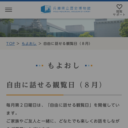
閲覧
サポート
閲覧サポート
やさしい日本語
TOP
もよおし
自由に話せる観覧日（８月）
MENU
テキストにルビを振ることができます
トップページ
音声読み上げについて
もよおし
利用案内
アクセシビリテイについて
自由に話せる観覧日（８月）
アクセス
文字サイズ設定
展示・展覧会
毎月第２日曜日は、「自由に話せる観覧日」を開催してい
標準
大
特大
ます。
もよおし
ご家族やご友人と一緒に、どなたでも楽しくお話をしなが
カラー設定