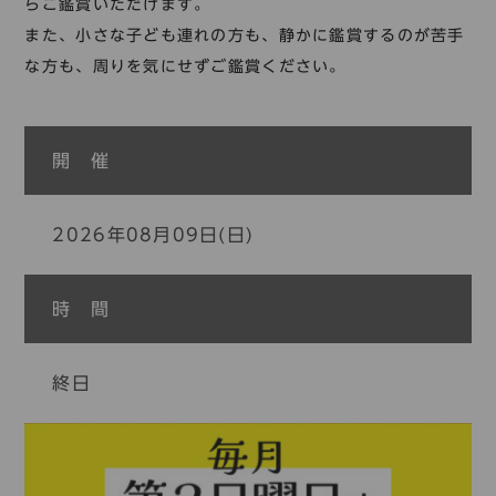
コレクション
らご鑑賞いただけます。
また、小さな子ども連れの方も、静かに鑑賞するのが苦手
標準
青
黒
黄
読む・調べる
な方も、周りを気にせずご鑑賞ください。
新着情報
languages
お問い合わせ
開 催
日本語
English
中文簡体
한국어
2026年08月09日(日)
languages
時 間
日本語
English
中文簡体
한국어
終日