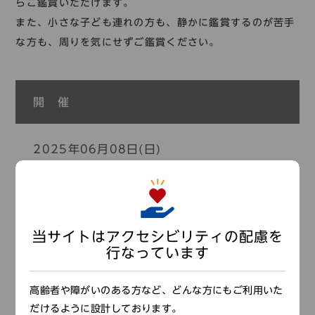
コレクション
らご鑑賞いただけます。
また、小さな子ども連れの方も、静かに鑑賞するのが苦手
標準
青
黒
黄
読む・調べる
な方も、周りを気にせずご鑑賞ください。
新着情報
languages
お問い合わせ
開 催
日本語
English
中文簡体
한국어
2025年06月08日(日)
languages
時 間
日本語
English
中文簡体
한국어
当サイトはアクセシビリティの配慮を
終日
行なっています
高齢者や障がいのある方など、どんな方にもご利用いた
だけるように設計しております。