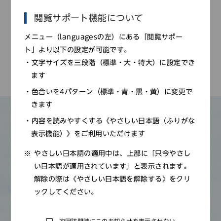
閲覧サポート機能について
お申し込み方法
メニュー（languagesの左）にある「閲覧サポー
当日受付
ト」より以下の設定が可能です。
文字サイズを三段階（標準・大・特大）に設定でき
ます
色合いを4パターン（標準・青・黒・黄）に変更で
きます
内容を読みやすくする《やさしい日本語（ふりがな
その他のもよおし
表示機能）》をご利用いただけます
やさしい日本語の適用中は、上部に「只今やさし
い日本語が適用されています」と表示されます。
解除の際は《やさしい日本語を解除する》をクリ
開催される予定の「もよおし」は現在ございま
ックしてください。
せん。