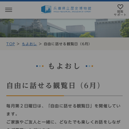
閲覧
サポート
閲覧サポート
やさしい日本語
TOP
もよおし
自由に話せる観覧日（6月）
MENU
テキストにルビを振ることができます
トップページ
音声読み上げについて
もよおし
利用案内
アクセシビリテイについて
自由に話せる観覧日（6月）
アクセス
文字サイズ設定
展示・展覧会
毎月第２日曜日は、「自由に話せる観覧日」を開催してい
標準
大
特大
ます。
もよおし
ご家族やご友人と一緒に、どなたでも楽しくお話をしなが
カラー設定