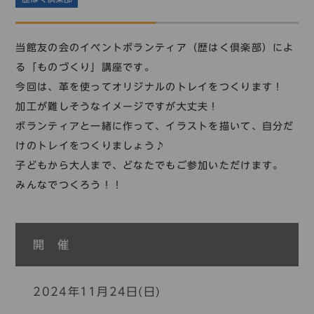
コレクション
標準
青
黒
黄
読む・調べる
当館友の会のイベントボランティア（歴はく倶楽部）によ
新着情報
る「ものづくり」講座です。
languages
今回は、革を使ってオリジナルのトレイをつくります！
お問い合わせ
加工が難しそうなイメージですが大丈夫！
日本語
English
中文簡体
한국어
ボランティアと一緒に作って、イラストを描いて、自分だ
けのトレイをつくりましょう♪
子どもから大人まで、どなたでもご参加いただけます。
languages
みんなでつくろう！！
日本語
English
中文簡体
한국어
開 催
2024年11月24日(日)