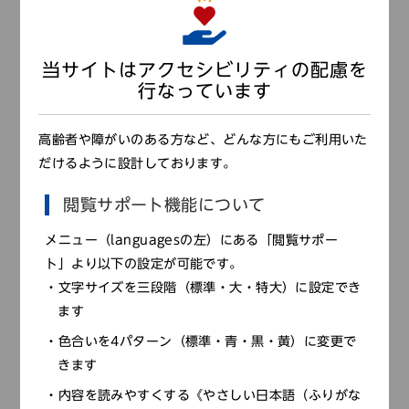
受講対象
当サイトはアクセシビリティの配慮を
３歳以上の方ならどなたでもご参加いただけます。 （小
行なっています
学４年生以下のお子様は要保護者同伴）
高齢者や障がいのある方など、どんな方にもご利用いた
だけるように設計しております。
申込期間：令和６年８月27日(火)～令和６年11
閲覧サポート機能について
月４日(月)
メニュー（languagesの左）にある「閲覧サポー
※応募多数の場合は抽選となります（結果は申込
ト」より以下の設定が可能です。
者全員に通知します）
文字サイズを三段階（標準・大・特大）に設定でき
ます
【ホームページ】
下記の「申し込みはこちら」より申し込み手続きを行なっ
色合いを4パターン（標準・青・黒・黄）に変更で
てください。
きます
※お手数ですが、兄弟姉妹等でも
お１人ずつ
手続きをして
内容を読みやすくする《やさしい日本語（ふりがな
ください。