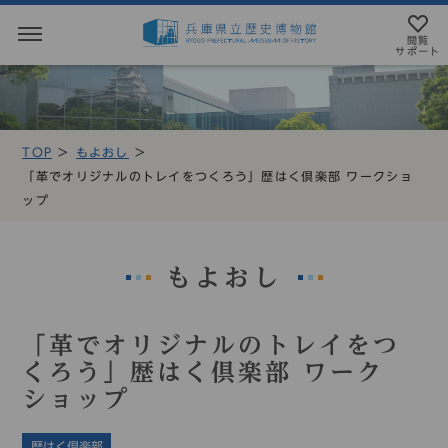
閲覧
サポート
閲覧サポート
やさしい日本語
TOP
もよおし
MENU
「革でオリジナルのトレイをつくろう」歴はく倶楽部 ワークショ
テキストにルビを振ることができます
ップ
トップページ
音声読み上げについて
利用案内
アクセシビリテイについて
もよおし
アクセス
文字サイズ設定
「革でオリジナルのトレイをつ
展示・展覧会
くろう」歴はく倶楽部 ワーク
標準
大
特大
ショップ
もよおし
カラー設定
歴はく倶楽部