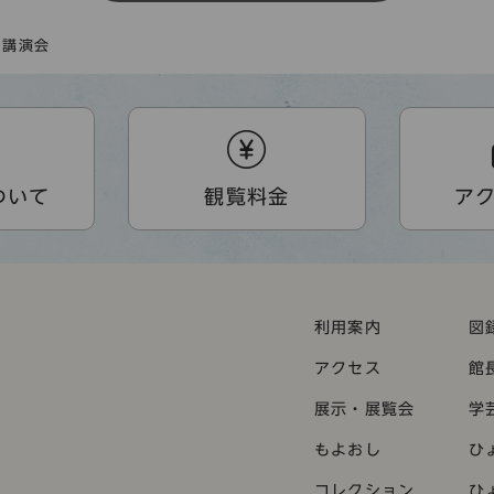
・講演会
ついて
観覧料金
ア
利用案内
図
アクセス
館
展示・展覧会
学
もよおし
ひ
コレクション
ひ