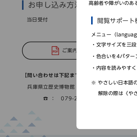
高齢者や障がいのあ
お申し込み方法
当日受付
閲覧サポート
メニュー（langu
文字サイズを三段
ご案内
色合いを4パター
内容を読みやすく
【問い合わせは下記まで】
やさしい日本語の
兵庫県立歴史博物館 事業企画課
解除の際は《や
☎ ： 079-288-9011