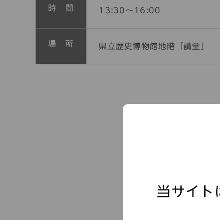
時 間
13:30～16:00
場 所
県立歴史博物館地階「講堂」
当サイト