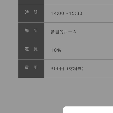
時 間
14:00～15:30
場 所
多目的ルーム
定 員
10名
費 用
300円（材料費）