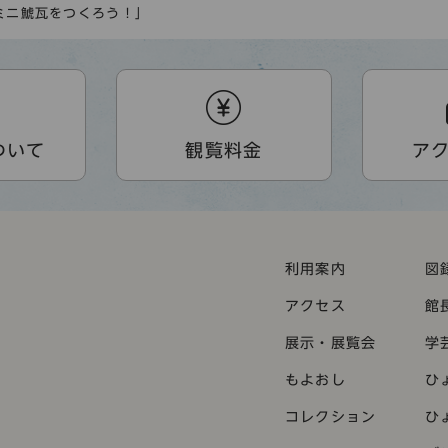
ミニ鯱瓦をつくろう！」
ついて
観覧料金
ア
利用案内
図
アクセス
館
展示・展覧会
学
もよおし
ひ
コレクション
ひ