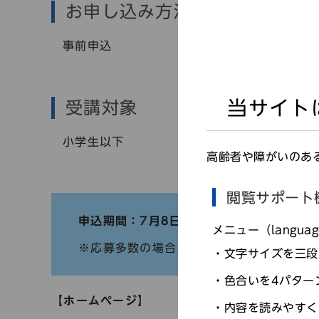
お申し込み方法
事前申込
当サイト
受講対象
小学生以下
高齢者や障がいのあ
閲覧サポート
申込期間：7月8日（土）～8月１日（火）
メニュー（langu
※応募多数の場合は抽選となります（結果
文字サイズを三段
色合いを4パター
【ホームページ】
内容を読みやすく