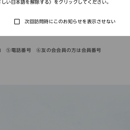
さしい日本語を解除する》をクリックしてください。
次回訪問時にこのお知らせを表示させない
記載し、申込期間中に「〒670－0012 姫路市本町６
齢 ⑤電話番号 ⑥友の会会員の方は会員番号