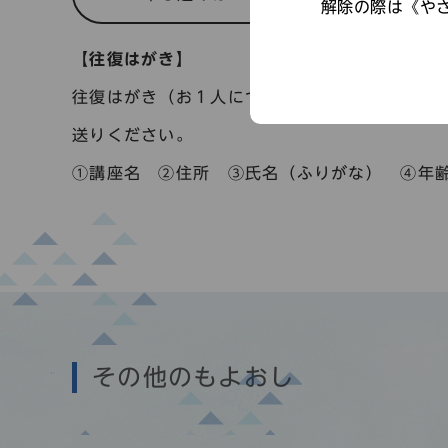
解除の際は《や
【往復はがき】
往復はがき（お１人につき１枚）に次の①～⑥を
送りください。
①講座名 ②住所 ③氏名（ふりがな） ④年
その他のもよおし