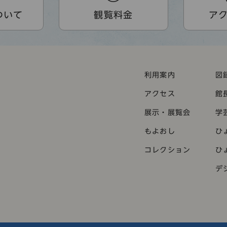
ついて
観覧料金
ア
利用案内
図
アクセス
館
展示・展覧会
学
もよおし
ひ
コレクション
ひ
デ