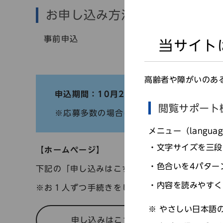
お申し込み方法
事前申込
当サイト
高齢者や障がいのあ
申込期間：10月28日（土）～11月21日
閲覧サポート
※応募多数の場合は抽選となります（結果
メニュー（langu
文字サイズを三段
【ホームページ】
色合いを4パター
下記の「申し込みはこちら」より申し込み手続
内容を読みやすく
※お１人ずつ手続きをしてください。
やさしい日本語の
申し込みはこちら