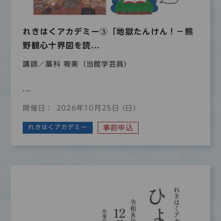
れきはくアカデミー③「地獄たんけん！－熊
野観心十界図を読...
講師／藁科 宥美（当館学芸員）
...
開催日： 2026年10月25日 (日)
れきはくアカデミー
事前申込