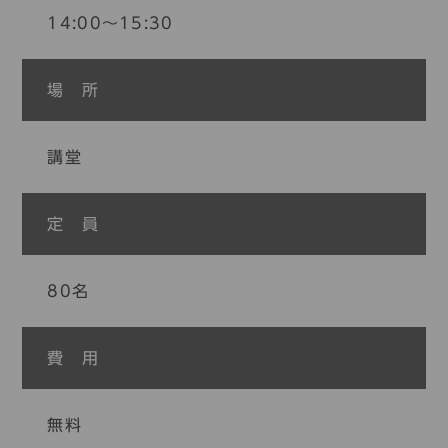
14:00〜15:30
場 所
講堂
定 員
80名
費 用
無料