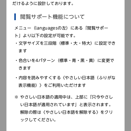
だけるように設計しております。
申し込みはこちら
閲覧サポート機能について
メニュー（languagesの左）にある「閲覧サポー
【往復はがき】
ト」より以下の設定が可能です。
往復はがき（
お１人につき１枚
）に次の①～⑥を記載し、
文字サイズを三段階（標準・大・特大）に設定でき
申込期間中に「〒670－0012 姫路市本町６８番地 兵
ます
庫県立歴史博物館 事業企画課」までお送りください。
①講座名 ②住所 ③氏名（ふりがな） ④年齢 ⑤電話
色合いを4パターン（標準・青・黒・黄）に変更で
番号 ⑥友の会会員の方は会員番号
きます
内容を読みやすくする《やさしい日本語（ふりがな
表示機能）》をご利用いただけます
れきはくアカデミー
やさしい日本語の適用中は、上部に「只今やさし
い日本語が適用されています」と表示されます。
兵庫県内各地の歴史と文化について、当館学芸員が
解除の際は《やさしい日本語を解除する》をクリ
蓄積した調査研究成果をもとにお話しします。
ックしてください。