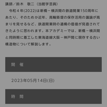
コレクション
講師／鈴木 敬二（当館学芸員）
令和４年(2022)は新橋－横浜間の鉄道開業150周年に
標準
青
黒
黄
読む・調べる
あたり、そのためか近年、高輪築堤の保存活用の議論が高
新着情報
まりを見せるなど、鉄道開業時の遺構の価値が見直されて
languages
きたように思われます。本アカデミーでは、新橋－横浜間
お問い合わせ
と同時期に着工した東海道線大阪－神戸間に現存する古い
日本語
English
中文簡体
한국어
構造物について解説します。
languages
開 催
日本語
English
中文簡体
한국어
2023年05月14日(日)
時 間