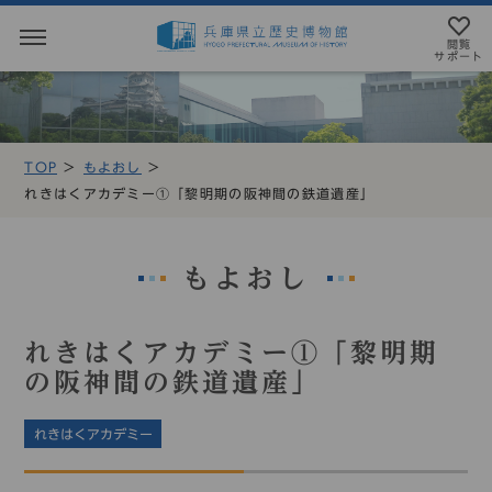
閲覧
サポート
閲覧サポート
やさしい日本語
TOP
もよおし
MENU
れきはくアカデミー①「黎明期の阪神間の鉄道遺産」
テキストにルビを振ることができます
トップページ
音声読み上げについて
もよおし
利用案内
アクセシビリテイについて
アクセス
文字サイズ設定
れきはくアカデミー①「黎明期
の阪神間の鉄道遺産」
展示・展覧会
標準
大
特大
れきはくアカデミー
もよおし
カラー設定