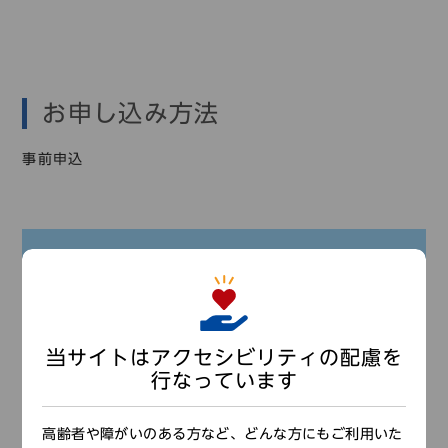
お申し込み方法
事前申込
申込期間：4月2日（日）～4月25日（火）
※応募多数の場合は抽選となります（結果は申込
者全員に通知します）
当サイトはアクセシビリティの配慮を
【ホームページ】
行なっています
下記の「申し込みはこちら」より申し込み手続きを行なっ
てください。
高齢者や障がいのある方など、どんな方にもご利用いた
※
お１人ずつ
手続きをしてください。