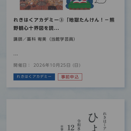
れきはくアカデミー③「地獄たんけん！－熊
野観心十界図を読...
講師／藁科 宥美（当館学芸員）
...
開催日： 2026年10月25日 (日)
れきはくアカデミー
事前申込