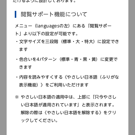
だけるように設計しております。
閲覧サポート機能について
申し込みはこちら
メニュー（languagesの左）にある「閲覧サポー
【往復はがき】
ト」より以下の設定が可能です。
往復はがき（
お１人につき１枚
）に次の①～⑥を記載し、
文字サイズを三段階（標準・大・特大）に設定でき
申込期間中に「〒670－0012 姫路市本町６８番地 兵
ます
庫県立歴史博物館 事業企画課」までお送りください。
色合いを4パターン（標準・青・黒・黄）に変更で
①講座名 ②住所 ③氏名（ふりがな） ④年齢 ⑤電話
きます
番号 ⑥友の会会員の方は会員番号
内容を読みやすくする《やさしい日本語（ふりがな
表示機能）》をご利用いただけます
れきはくアカデミー
やさしい日本語の適用中は、上部に「只今やさし
い日本語が適用されています」と表示されます。
兵庫県内各地の歴史と文化について、当館学芸員が
解除の際は《やさしい日本語を解除する》をクリ
蓄積した調査研究成果をもとにお話しします。
ックしてください。