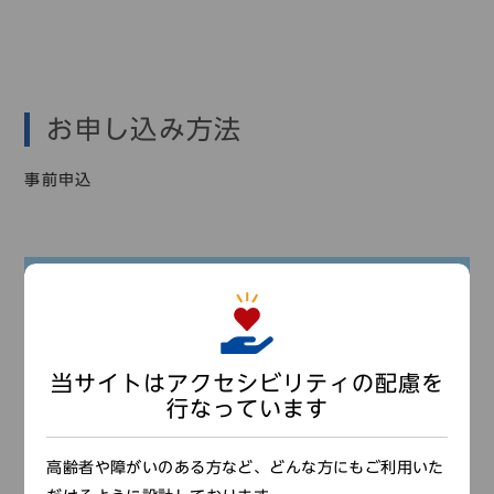
お申し込み方法
事前申込
申込期間：6月7日（火）～7月21日（木）
※応募多数の場合は抽選となります（結果は申込
者全員に通知します）
当サイトはアクセシビリティの配慮を
行なっています
【ホームページ】
下記の「申し込みはこちら」より申し込み手続きを行なっ
てください。
高齢者や障がいのある方など、どんな方にもご利用いた
※
お１人ずつ
手続きをしてください。