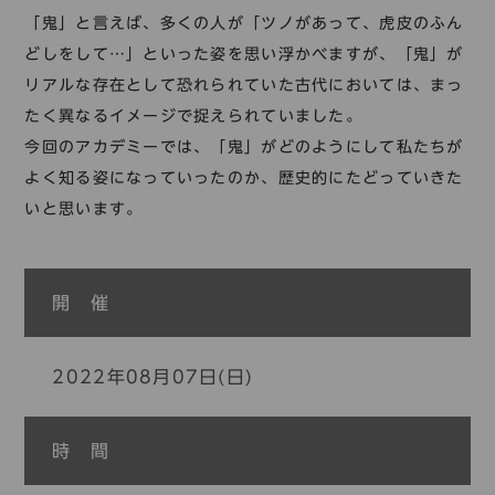
コレクション
「鬼」と言えば、多くの人が「ツノがあって、虎皮のふん
標準
青
黒
黄
読む・調べる
どしをして…」といった姿を思い浮かべますが、「鬼」が
リアルな存在として恐れられていた古代においては、まっ
新着情報
たく異なるイメージで捉えられていました。
languages
今回のアカデミーでは、「鬼」がどのようにして私たちが
お問い合わせ
よく知る姿になっていったのか、歴史的にたどっていきた
日本語
English
中文簡体
한국어
いと思います。
languages
開 催
日本語
English
中文簡体
한국어
2022年08月07日(日)
時 間