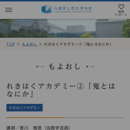
閲覧
サポート
閲覧サポート
やさしい日本語
TOP
もよおし
れきはくアカデミー②「鬼とはなにか」
MENU
テキストにルビを振ることができます
トップページ
音声読み上げについて
もよおし
利用案内
アクセシビリテイについて
れきはくアカデミー②「鬼とは
アクセス
文字サイズ設定
なにか」
展示・展覧会
標準
大
特大
れきはくアカデミー
もよおし
カラー設定
講師／香川 雅信（当館学芸員）