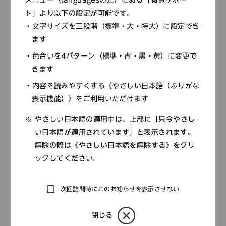
メニュー（languagesの左）にある「閲覧サポー
ト」より以下の設定が可能です。
昼休憩
文字サイズを三段階（標準・大・特大）に設定でき
ます
13:00
色合いを4パターン（標準・青・黒・黄）に変更で
きます
展覧会の展示作業
内容を読みやすくする《やさしい日本語（ふりがな
表示機能）》をご利用いただけます
資料の展示作業
やさしい日本語の適用中は、上部に「只今やさし
補助解説パネルの製作
い日本語が適用されています」と表示されます。
解除の際は《やさしい日本語を解除する》をクリ
司会や記録写真撮影を行う
ックしてください。
17:00
閉館・片付け
次回訪問時にこのお知らせを表示させない
展示室の鍵閉め、資料や展示室の状態確認を行
閉じる