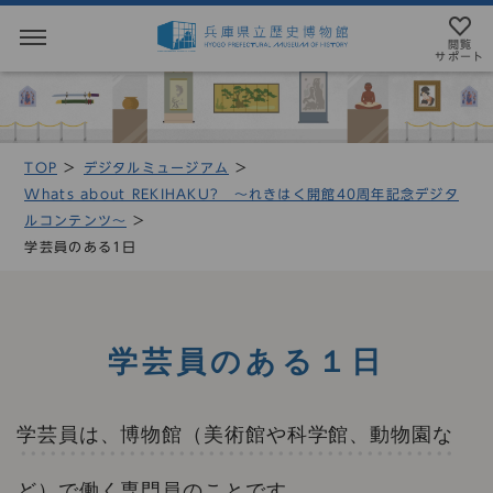
閲覧
サポート
閲覧サポート
やさしい日本語
TOP
デジタルミュージアム
MENU
Whats about REKIHAKU? 〜れきはく開館40周年記念デジタ
テキストにルビを振ることができます
ルコンテンツ〜
トップページ
音声読み上げについて
学芸員のある1日
利用案内
アクセシビリテイについて
アクセス
文字サイズ設定
学芸員のある１日
展示・展覧会
標準
大
特大
学芸員は、博物館（美術館や科学館、動物園な
もよおし
カラー設定
ど）で働く専門員のことです。