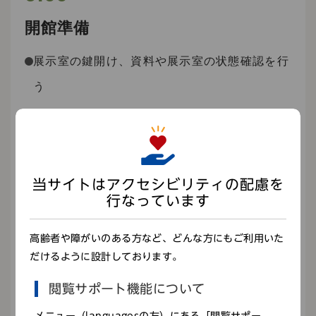
開館準備
展示室の鍵開け、資料や展示室の状態確認を行
博物館の施設情報や展覧会の情報を、情報サイ
う
トやフリーペーパーに掲載するため、原稿作成
や校正作業などを行う
9:30
展覧会の展示作業
当サイトはアクセシビリティの配慮を
行なっています
解説パネルの壁打ち
展示台の設置
高齢者や障がいのある方など、どんな方にもご利用いた
だけるように設計しております。
収蔵庫から展示室への資料の移動
閲覧サポート機能について
12:00