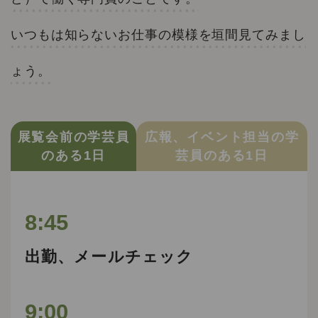
コレクション
いつもは知らないお仕事の模様を垣間見てみまし
標準
青
黒
黄
読む・調べる
新着情報
ょう。
languages
お問い合わせ
日本語
English
中文簡体
한국어
展覧会前の学芸員
広報、イベント担当の学
のある1日
芸員のある1日
languages
8:45
日本語
English
中文簡体
한국어
出勤、メールチェック
9:00