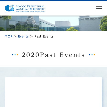
TOP
Events
Past Events
MENU
Top Page
2020Past Events
Visit
Access
Exhibitions
Events