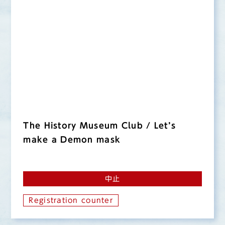
Sitemap
Contact (Japanese text only)
Privacy policy (Japanese text only)
Languages
日本語
English
中文簡体
한국어
The History Museum Club / Let’s
make a Demon mask
中止
Registration counter