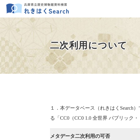
二次利用について
１．本データベース（れきはくSearc
る「CC0（CC0 1.0 全世界 パブリ
メタデータ二次利用の可否